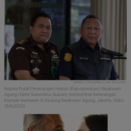
ANTARA FOTO/ASPRILLA DWI ADHA/TOM.
Kepala Pusat Penerangan Hukum (Kapuspenkum) Kejaksaan
Agung I Ketut Sumedana (kanan) memberikan keterangan
kepada wartawan di Gedung Kejaksaan Agung, Jakarta, Rabu
(9/8/2023).