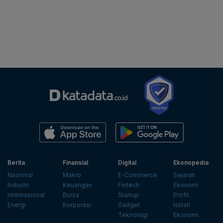
Berita
Finansial
Digital
Ekonopedia
Nasional
Makro
E-Commerce
Sejarah
Industri
Keuangan
Fintech
Ekonomi
Internasional
Bursa
Startup
Profil
Energi
Korporasi
Gadget
Istilah
Teknologi
Ekonomi