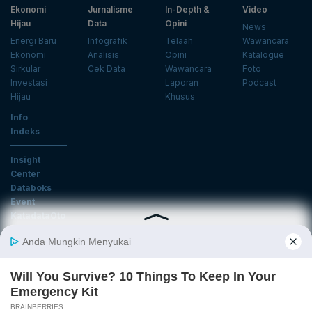
Ekonomi
Jurnalisme
In-Depth &
Video
Hijau
Data
Opini
News
Energi Baru
Infografik
Telaah
Wawancara
Ekonomi
Analisis
Opini
Katalogue
Sirkular
Cek Data
Wawancara
Foto
Investasi
Laporan
Podcast
Hijau
Khusus
Info
Indeks
Insight
Center
Databoks
Event
KatadataOto
Langganan Newsletter
Email
Daftar