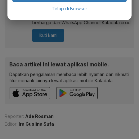
Berita Katadata.co.id di WhatsApp
Anda
Tetap di Browser
Dapatkan akses cepat ke berita terkini dan data
berharga dari WhatsApp Channel Katadata.co.id
Ikuti kami
Baca artikel ini lewat aplikasi mobile.
Dapatkan pengalaman membaca lebih nyaman dan nikmati
fitur menarik lainnya lewat aplikasi mobile Katadata.
Reporter:
Ade Rosman
Editor:
Ira Guslina Sufa