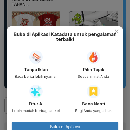
TAHAN...
×
Buka di Aplikasi Katadata untuk pengalaman
terbaik!
New 2026 Pamelo.id
Sandal Baim unisex
Tanpa Iklan
Pilih Topik
Setelan Anak 17
yang stylish, terbuat
Agustus Dirgahayu 81
dari bahan karet dan
Baca berita lebih nyaman
Sesuai minat Anda
2026 Katun...
EVA...
Fitur AI
Baca Nanti
Lebih mudah berbagi artikel
Bagi Anda yang sibuk
Buka di Aplikasi