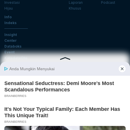
Investasi
Laporan
Podcast
Hijau
Khusus
Info
Indeks
Insight
Center
Databoks
Event
KatadataOto
Langganan Newsletter
Email
Daftar
Ikuti Kami
Tentang Katadata
Advertising
Karier
Pedoman Media Siber
Kebijakan Privasi
Disclaimer
Hubungi Kami