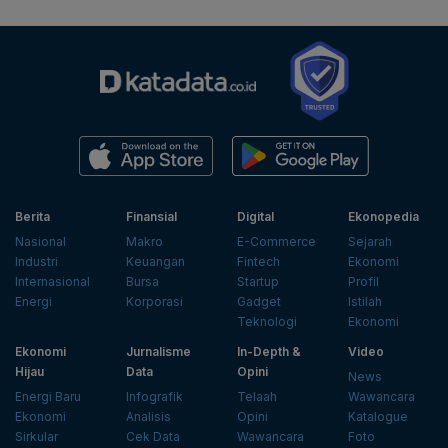
Berita
Finansial
Digital
Ekonopedia
Nasional
Makro
E-Commerce
Sejarah
Industri
Keuangan
Fintech
Ekonomi
Internasional
Bursa
Startup
Profil
Energi
Korporasi
Gadget
Istilah
Teknologi
Ekonomi
Ekonomi
Jurnalisme
In-Depth &
Video
Hijau
Data
Opini
News
Energi Baru
Infografik
Telaah
Wawancara
Ekonomi
Analisis
Opini
Katalogue
Sirkular
Cek Data
Wawancara
Foto