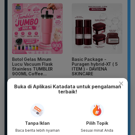
Botol Gelas Minum
Basic Package -
Lucu Vacuum Flask
Puragen hybrid-XT ( 5
Stainless TUMBLER
ITEM ) - DAVIENA
900ML Coffee...
SKINCARE
×
Buka di Aplikasi Katadata untuk pengalaman
terbaik!
Tanpa Iklan
Pilih Topik
Baca berita lebih nyaman
Sesuai minat Anda