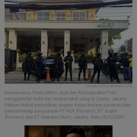
ANTARA/LUTHFIA MIRANDA PUTRI
Ditreskrimsus Polda Metro Jaya dan Kortastipidkor Polri
menggeledah kafe dan tempat tukar uang di Cipete, Jakarta
Selatan terkait penyidikan dugaan kasus korupsi pasokan batu
bara terhadap perusahaan PT PLN (Persero), PT Asabri
(Persero) dan PT Krakatau Steel, Jakarta, Rabu (8/7/2026).