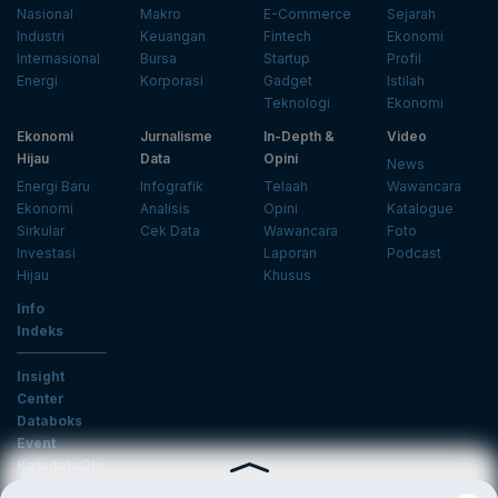
Nasional
Makro
E-Commerce
Sejarah
Industri
Keuangan
Fintech
Ekonomi
Internasional
Bursa
Startup
Profil
Energi
Korporasi
Gadget
Istilah
Teknologi
Ekonomi
Ekonomi
Jurnalisme
In-Depth &
Video
Hijau
Data
Opini
News
Energi Baru
Infografik
Telaah
Wawancara
Ekonomi
Analisis
Opini
Katalogue
Sirkular
Cek Data
Wawancara
Foto
Investasi
Laporan
Podcast
Hijau
Khusus
Info
Indeks
Insight
Center
Databoks
Event
KatadataOto