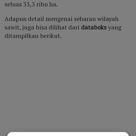
seluas 33,3 ribu ha.
Adapun detail mengenai sebaran wilayah
sawit, juga bisa dilihat dari
databoks
yang
ditampilkan berikut.