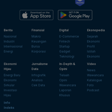
Berita
Finansial
Digital
Ekonopedia
Nasional
Makro
E-Commerce
Sejarah
Industri
Keuangan
Fintech
Ekonomi
Internasional
Bursa
Startup
Profil
Energi
Korporasi
Gadget
Istilah
Teknologi
Ekonomi
Ekonomi
Jurnalisme
In-Depth &
Video
Hijau
Data
Opini
News
Energi Baru
Infografik
Telaah
Wawancara
Ekonomi
Analisis
Opini
Katalogue
Sirkular
Cek Data
Wawancara
Foto
Investasi
Laporan
Podcast
Hijau
Khusus
Info
Indeks