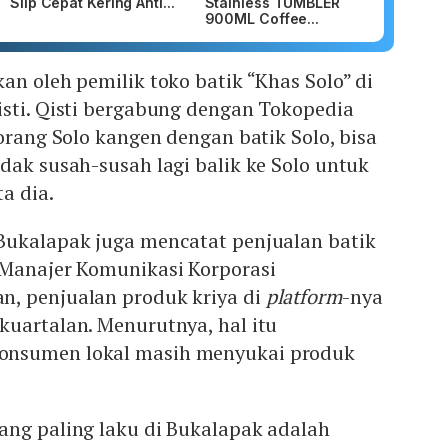
Slip Cepat Kering Anti...
Stainless TUMBLER
900ML Coffee...
an oleh pemilik toko batik “Khas Solo” di
isti. Qisti bergabung dengan Tokopedia
orang Solo kangen dengan batik Solo, bisa
idak susah-susah lagi balik ke Solo untuk
a dia.
Bukalapak juga mencatat penjualan batik
 Manajer Komunikasi Korporasi
, penjualan produk kriya di
platform
-nya
kuartalan. Menurutnya, hal itu
nsumen lokal masih menyukai produk
ang paling laku di Bukalapak adalah