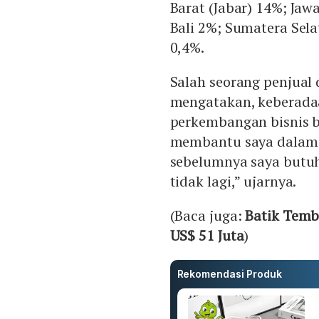
Barat (Jabar) 14%; Jaw
Bali 2%; Sumatera Sela
0,4%.
Salah seorang penjual 
mengatakan, keberad
perkembangan bisnis ba
membantu saya dalam
sebelumnya saya butuh
tidak lagi,” ujarnya.
(Baca juga:
Batik Temb
US$ 51 Juta
)
Rekomendasi Produk