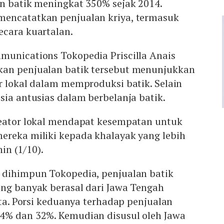
an batik meningkat 350% sejak 2014.
encatatkan penjualan kriya, termasuk
ecara kuartalan.
munications Tokopedia Priscilla Anais
an penjualan batik tersebut menunjukkan
r lokal dalam memproduksi batik. Selain
sia antusias dalam berbelanja batik.
reator lokal mendapat kesempatan untuk
ereka miliki kepada khalayak yang lebih
nin (1/10).
 dihimpun Tokopedia, penjualan batik
ing banyak berasal dari Jawa Tengah
rta. Porsi keduanya terhadap penjualan
4% dan 32%. Kemudian disusul oleh Jawa