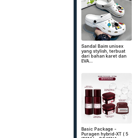
Sandal Baim unisex
yang stylish, terbuat
dari bahan karet dan
EVA...
Basic Package -
Puragen hybrid-XT ( 5