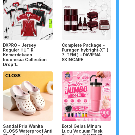
DXPRO - Jersey
Complete Package -
Reguler HUT RI
Puragen hybright-XT (
Kemerdekaan
7 ITEM ) - DAVIENA
Indonesia Collection
SKINCARE
Drop 1...
Sandal Pria Wanita
Botol Gelas Minum
CLOSS Waterproof Anti
Lucu Vacuum Flask