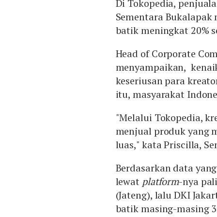
Di Tokopedia, penjual
Sementara Bukalapak m
batik meningkat 20% s
Head of Corporate Com
menyampaikan, kenaik
keseriusan para kreato
itu, masyarakat Indone
"Melalui Tokopedia, k
menjual produk yang m
luas," kata Priscilla, Se
Berdasarkan data yang
lewat
platform
-nya pal
(Jateng), lalu DKI Jaka
batik masing-masing 3