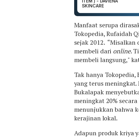
ITEM ) - DAVIENA
SKINCARE
Manfaat serupa dirasak
Tokopedia, Rufaidah Q
sejak 2012. “Misalkan 
membeli dari
online
. T
membeli langsung," kat
Tak hanya Tokopedia, 
yang terus meningkat.
Bukalapak menyebutkan
meningkat 20% secara 
menunjukkan bahwa ko
kerajinan lokal.
Adapun produk kriya y