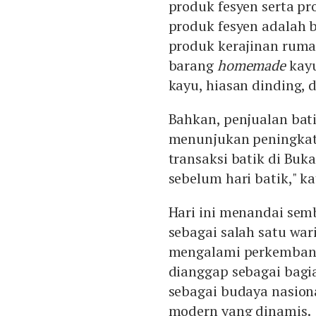
produk fesyen serta p
produk fesyen adalah b
produk kerajinan ruma
barang
homemade
kayu
kayu, hiasan dinding, d
Bahkan, penjualan batik
menunjukan peningkata
transaksi batik di Bu
sebelum hari batik," ka
Hari ini menandai sem
sebagai salah satu wari
mengalami perkembanga
dianggap sebagai bagi
sebagai budaya nasion
modern yang dinamis.