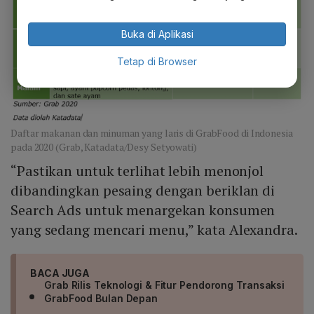
Buka di Aplikasi
Tetap di Browser
Daftar makanan dan minuman yang laris di GrabFood di Indonesia
pada 2020 (Grab, Katadata/Desy Setyowati)
“Pastikan untuk terlihat lebih menonjol
dibandingkan pesaing dengan beriklan di
Search Ads untuk menargekan konsumen
yang sedang mencari menu,” kata Alexandra.
BACA JUGA
Grab Rilis Teknologi & Fitur Pendorong Transaksi
GrabFood Bulan Depan