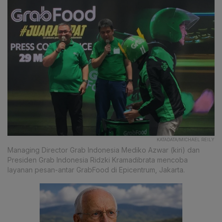
KATADATA/MICHAEL REILY
Managing Director Grab Indonesia Mediko Azwar (kiri) dan
Presiden Grab Indonesia Ridzki Kramadibrata mencoba
layanan pesan-antar GrabFood di Epicentrum, Jakarta.