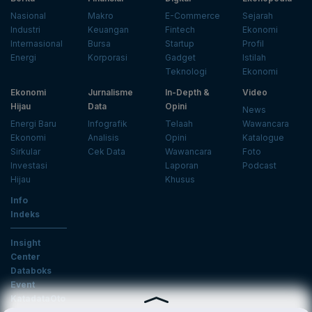
Nasional
Makro
E-Commerce
Sejarah
Industri
Keuangan
Fintech
Ekonomi
Internasional
Bursa
Startup
Profil
Energi
Korporasi
Gadget
Istilah
Teknologi
Ekonomi
Ekonomi
Jurnalisme
In-Depth &
Video
Hijau
Data
Opini
News
Energi Baru
Infografik
Telaah
Wawancara
Ekonomi
Analisis
Opini
Katalogue
Sirkular
Cek Data
Wawancara
Foto
Investasi
Laporan
Podcast
Hijau
Khusus
Info
Indeks
Insight
Center
Databoks
Event
KatadataOto