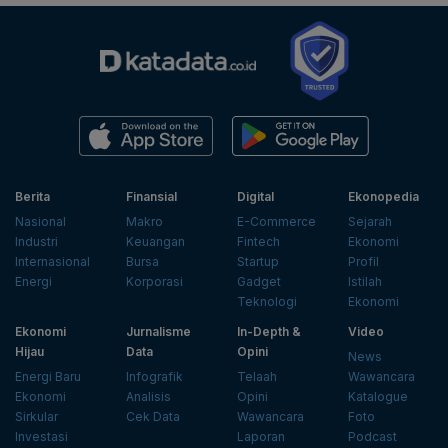
Berita
Finansial
Digital
Ekonopedia
Nasional
Makro
E-Commerce
Sejarah
Industri
Keuangan
Fintech
Ekonomi
Internasional
Bursa
Startup
Profil
Energi
Korporasi
Gadget
Istilah
Teknologi
Ekonomi
Ekonomi
Jurnalisme
In-Depth &
Video
Hijau
Data
Opini
News
Energi Baru
Infografik
Telaah
Wawancara
Ekonomi
Analisis
Opini
Katalogue
Sirkular
Cek Data
Wawancara
Foto
Investasi
Laporan
Podcast