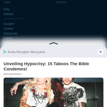
Hijau
Khusus
Info
Indeks
Insight
Center
Databoks
Event
KatadataOto
Langganan Newsletter
Email
Daftar
Ikuti Kami
Tentang Katadata
Advertising
Karier
Pedoman Media Siber
Kebijakan Privasi
Disclaimer
Hubungi Kami