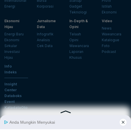
Internasional
Bursa
Startup
Profil
Energi
Korporasi
Gadget
Istilah
Teknologi
Ekonomi
Ekonomi
Jurnalisme
In-Depth &
Video
Hijau
Data
Opini
News
Energi Baru
Infografik
Telaah
Wawancara
Ekonomi
Analisis
Opini
Katalogue
Sirkular
Cek Data
Wawancara
Foto
Investasi
Laporan
Podcast
Hijau
Khusus
Info
Indeks
Insight
Center
Databoks
Event
KatadataOto
Langganan Newsletter