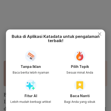
×
Buka di Aplikasi Katadata untuk pengalaman
terbaik!
Tanpa Iklan
Pilih Topik
BACA JUGA
Tren Belanja Online di Tokopedia: Masker dan
Baca berita lebih nyaman
Sesuai minat Anda
Minyak Goreng Laris
BTS dan Blackpink hadir dalam acara Waktu
Fitur AI
Baca Nanti
Indonesia Belanja (WIB) TV Show yang
Lebih mudah berbagi artikel
Bagi Anda yang sibuk
digelar setiap akhir bulan. Program ini dibuat