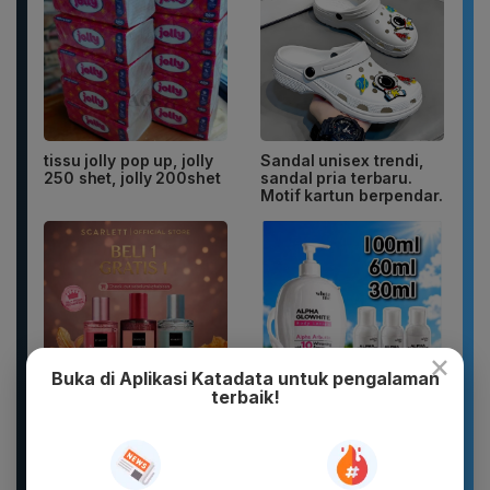
tissu jolly pop up, jolly
Sandal unisex trendi,
250 shet, jolly 200shet
sandal pria terbaru.
Motif kartun berpendar.
×
Buka di Aplikasi Katadata untuk pengalaman
terbaik!
DIKIRIM 2 BOTOL
WHITE INC Alpha Glow
PARFUM SCARLETT
White Body Lotion
PARFUM WANITA
Whitening &
PARFUM PRIA WANGI
Moisturizing |...