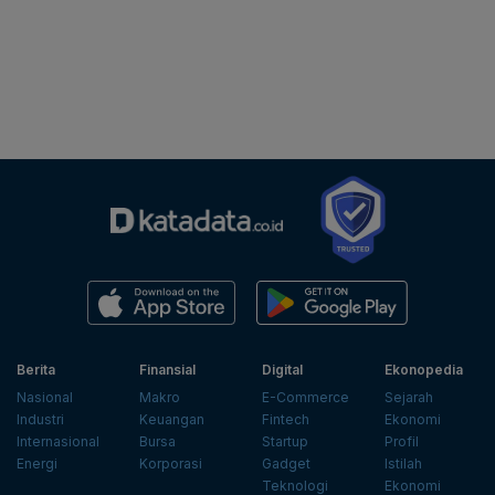
Berita
Finansial
Digital
Ekonopedia
Nasional
Makro
E-Commerce
Sejarah
Industri
Keuangan
Fintech
Ekonomi
Internasional
Bursa
Startup
Profil
Energi
Korporasi
Gadget
Istilah
Teknologi
Ekonomi