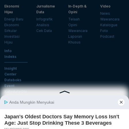
Ekonomi
Jurnalisme
In-Depth &
Video
Hijau
Data
Opini
News
Energi Baru
Infografik
Telaah
Wawancara
Ekonomi
Analisis
Opini
Katalogue
Sirkular
Cek Data
Wawancara
Foto
Investasi
Laporan
Podcast
Hijau
Khusus
Info
Indeks
Insight
Center
Databoks
Event
KatadataOto
Langganan Newsletter
Email
Daftar