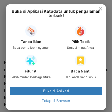
×
Buka di Aplikasi Katadata untuk pengalaman
terbaik!
Tanpa Iklan
Pilih Topik
Baca berita lebih nyaman
Sesuai minat Anda
Bahkan, perusahaan milik Elon Musk Tesla
membeli bitcoin US$ 1,5 miliar pada Februari.
Fitur AI
Baca Nanti
Kini, sejumlah negara seperti El Salvador,
Lebih mudah berbagi artikel
Bagi Anda yang sibuk
Honduras, dan Guatemala mengadopsi
bitcoin. Selain itu, ada dukungan dari
Buka di Aplikasi
lembaga keuangan seperti JP Morgan dan
Tetap di Browser
Bank of America.