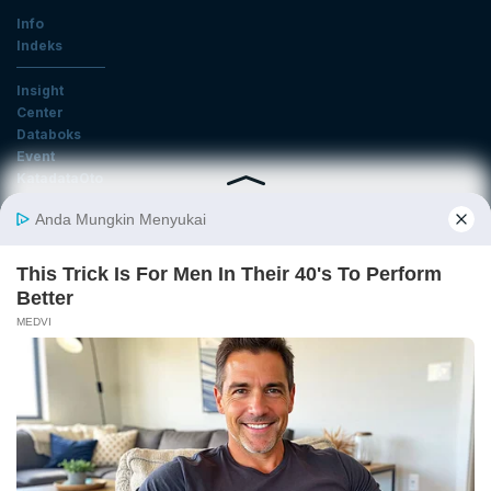
Info
Indeks
Insight
Center
Databoks
Event
KatadataOto
Langganan Newsletter
Email
Daftar
Ikuti Kami
Tentang Katadata
Advertising
Karier
Pedoman Media Siber
Kebijakan Privasi
Disclaimer
Hubungi Kami
©2026 Katadata. Hak cipta dilindungi Undang-undang.