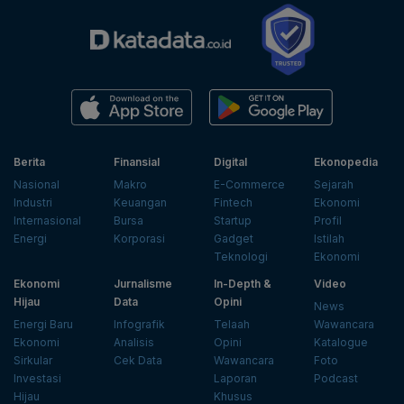
Berita
Finansial
Digital
Ekonopedia
Nasional
Makro
E-Commerce
Sejarah
Industri
Keuangan
Fintech
Ekonomi
Internasional
Bursa
Startup
Profil
Energi
Korporasi
Gadget
Istilah
Teknologi
Ekonomi
Ekonomi
Jurnalisme
In-Depth &
Video
Hijau
Data
Opini
News
Energi Baru
Infografik
Telaah
Wawancara
Ekonomi
Analisis
Opini
Katalogue
Sirkular
Cek Data
Wawancara
Foto
Investasi
Laporan
Podcast
Hijau
Khusus