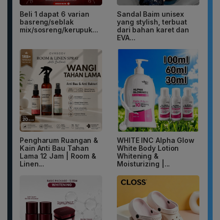
Beli 1 dapat 6 varian
Sandal Baim unisex
basreng/seblak
yang stylish, terbuat
mix/sosreng/kerupuk...
dari bahan karet dan
EVA...
Pengharum Ruangan &
WHITE INC Alpha Glow
Kain Anti Bau Tahan
White Body Lotion
Lama 12 Jam | Room &
Whitening &
Linen...
Moisturizing |...