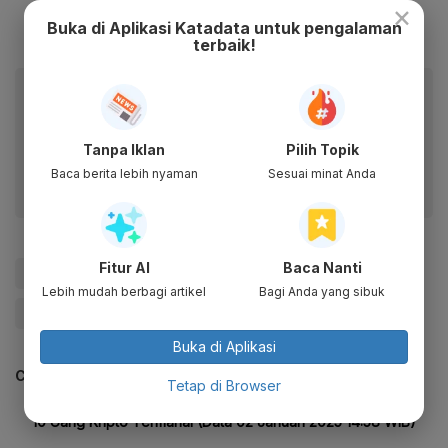
×
Buka di Aplikasi Katadata untuk pengalaman
terbaik!
Baca artikel ini lewat aplikasi mobile.
Dapatkan pengalaman membaca lebih nyaman dan nikmati
fitur menarik lainnya lewat aplikasi mobile Katadata.
Tanpa Iklan
Pilih Topik
Baca berita lebih nyaman
Sesuai minat Anda
Fitur AI
Baca Nanti
#Kripto
#Crypto
#Cryptocurrency
#Bitcoin
Lebih mudah berbagi artikel
Bagi Anda yang sibuk
#Ethereum
#Educate Me
#Terra Luna
Buka di Aplikasi
CEK JUGA DATA INI
Tetap di Browser