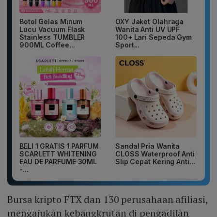
Botol Gelas Minum
OXY Jaket Olahraga
Lucu Vacuum Flask
Wanita Anti UV UPF
Stainless TUMBLER
100+ Lari Sepeda Gym
900ML Coffee...
Sport...
BELI 1 GRATIS 1 PARFUM
Sandal Pria Wanita
SCARLETT WHITENING
CLOSS Waterproof Anti
EAU DE PARFUME 30ML
Slip Cepat Kering Anti...
-...
Bursa kripto FTX dan 130 perusahaan afiliasi,
mengajukan kebangkrutan di pengadilan