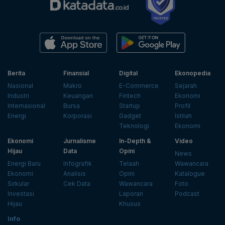
Berita
Finansial
Digital
Ekonopedia
Nasional
Makro
E-Commerce
Sejarah
Industri
Keuangan
Fintech
Ekonomi
Internasional
Bursa
Startup
Profil
Energi
Korporasi
Gadget
Istilah
Teknologi
Ekonomi
Ekonomi
Jurnalisme
In-Depth &
Video
Hijau
Data
Opini
News
Energi Baru
Infografik
Telaah
Wawancara
Ekonomi
Analisis
Opini
Katalogue
Sirkular
Cek Data
Wawancara
Foto
Investasi
Laporan
Podcast
Hijau
Khusus
Info