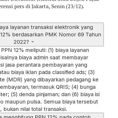
ensi pers di Jakarta, Senin (23/12).
iaya layanan transaksi elektronik yang
 12% berdasarkan PMK Nomor 69 Tahun
2022?
 PPN 12% meliputi: (1) biaya layanan
 misalnya biaya admin saat membayar
omisi jasa perantara pembayaran yang
tau biaya iklan pada classified ads; (3)
te (MDR) yang dibayarkan pedagang ke
embayaran, termasuk QRIS; (4) bunga
ter; (5) denda pinjaman; dan (6) biaya isi
ldo maupun pulsa. Semua biaya tersebut
a, bukan nilai total transaksi.
a menghitung PPN 12% pada contoh