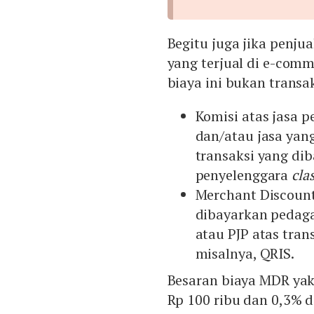
Begitu juga jika penju
yang terjual di e-com
biaya ini bukan transa
Komisi atas jasa 
dan/atau jasa yan
transaksi yang di
penyelenggara
cla
Merchant Discount
dibayarkan pedag
atau PJP atas tr
misalnya, QRIS.
Besaran biaya MDR yakn
Rp 100 ribu dan 0,3% d