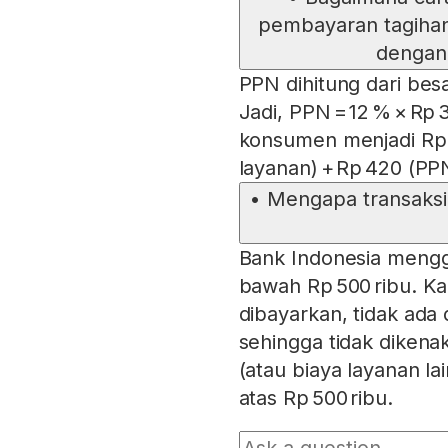
pembayaran tagihan 
dengan 
PPN dihitung dari besa
Jadi, PPN = 12 % × Rp 
konsumen menjadi Rp 5
layanan) + Rp 420 (PP
•
Mengapa transaksi
Bank Indonesia menggr
bawah Rp 500 ribu. K
dibayarkan, tidak ada
sehingga tidak diken
(atau biaya layanan la
atas Rp 500 ribu.