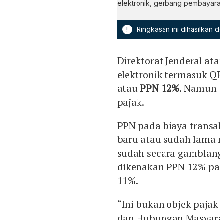
elektronik, gerbang pembayaran
!
Ringkasan ini dihasilkan
Direktorat Jenderal at
elektronik termasuk Q
atau
PPN 12%
. Namun a
pajak.
PPN pada biaya transa
baru atau sudah lama m
sudah secara gamblang
dikenakan PPN 12% pad
11%.
“Ini bukan objek pajak
dan Hubungan Masyarak