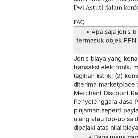
Dwi Astuti dalam konfer
FAQ
•
Apa saja jenis b
termasuk objek PPN
Jenis biaya yang kena
transaksi elektronik,
tagihan listrik; (2) k
diterima marketplace a
Merchant Discount Ra
Penyelenggara Jasa P
pinjaman seperti payla
ulang atau top‑up sa
dipajaki atas nilai biay
•
Bagaimana car