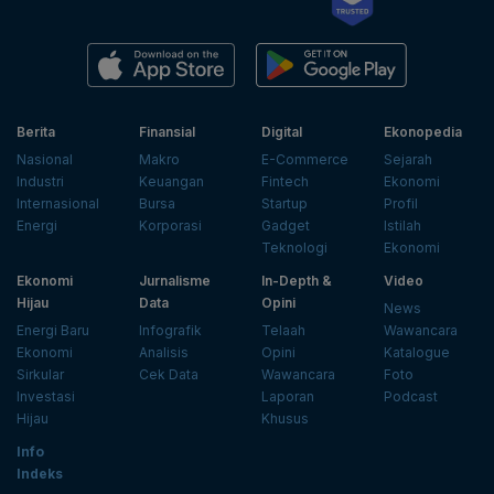
Berita
Finansial
Digital
Ekonopedia
Nasional
Makro
E-Commerce
Sejarah
Industri
Keuangan
Fintech
Ekonomi
Internasional
Bursa
Startup
Profil
Energi
Korporasi
Gadget
Istilah
Teknologi
Ekonomi
Ekonomi
Jurnalisme
In-Depth &
Video
Hijau
Data
Opini
News
Energi Baru
Infografik
Telaah
Wawancara
Ekonomi
Analisis
Opini
Katalogue
Sirkular
Cek Data
Wawancara
Foto
Investasi
Laporan
Podcast
Hijau
Khusus
Info
Indeks