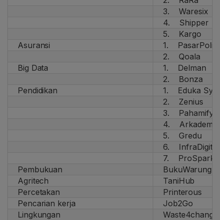
2. RaRa
3. Waresix
4. Shipper
5. Kargo
Asuransi
1. PasarPolis
2. Qoala
Big Data
1. Delman
2. Bonza
Pendidikan
1. Eduka Sys
2. Zenius
3. Pahamify
4. Arkademi
5. Gredu
6. InfraDigital
7. ProSpark
Pembukuan
BukuWarung
Agritech
TaniHub
Percetakan
Printerous
Pencarian kerja
Job2Go
Lingkungan
Waste4change