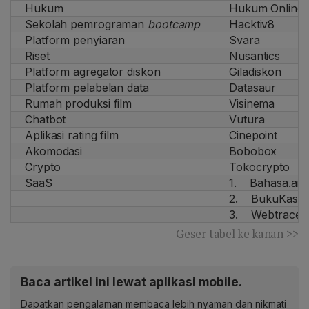
Hukum
Hukum Online
Sekolah pemrograman
bootcamp
Hacktiv8
Platform penyiaran
Svara
Riset
Nusantics
Platform agregator diskon
Giladiskon
Platform pelabelan data
Datasaur
Rumah produksi film
Visinema
Chatbot
Vutura
Aplikasi rating film
Cinepoint
Akomodasi
Bobobox
Crypto
Tokocrypto
SaaS
1. Bahasa.ai
2. BukuKas
3. Webtrace
Geser tabel ke kanan >>
Baca artikel ini lewat aplikasi mobile.
Dapatkan pengalaman membaca lebih nyaman dan nikmati