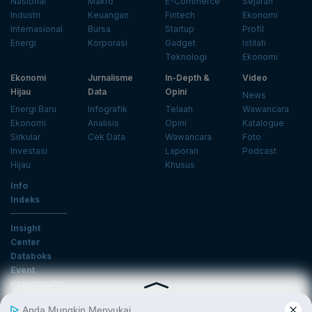
Nasional
Makro
E-Commerce
Sejarah
Industri
Keuangan
Fintech
Ekonomi
Internasional
Bursa
Startup
Profil
Energi
Korporasi
Gadget
Istilah
Teknologi
Ekonomi
Ekonomi
Jurnalisme
In-Depth &
Video
Hijau
Data
Opini
News
Energi Baru
Infografik
Telaah
Wawancara
Ekonomi
Analisis
Opini
Katalogue
Sirkular
Cek Data
Wawancara
Foto
Investasi
Laporan
Podcast
Hijau
Khusus
Info
Indeks
Insight
Center
Databoks
Event
KatadataOto