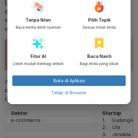
Lalu, 44 pendanaan lainnya tidak
diumumkan nilainya. “Sekitar 40-50 modal
ventura melihat Indonesia sangat tepat
Tanpa Iklan
Pilih Topik
untuk berinvestasi,” ujar Jefri.
Baca berita lebih nyaman
Sesuai minat Anda
BACA JUGA
Saatnya Investasi Sekarang, Kalau setelah
Fitur AI
Baca Nanti
Pandemi Terlambat
Lebih mudah berbagi artikel
Bagi Anda yang sibuk
Adapun 56 startup Indonesia yang
Buka di Aplikasi
mendapatkan pendanaan hingga akhir Juni
Tetap di Browser
dapat dilihat pada
Tabel
di bawah ini:
Sektor
Startup
e-commerce
1. GudangAd
2. Ula
3. Jendela 3