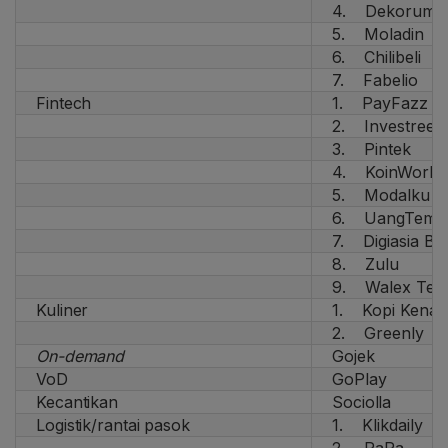
4. Dekoruma
5. Moladin
6. Chilibeli
7. Fabelio
Fintech
1. PayFazz
2. Investree
3. Pintek
4. KoinWorks
5. Modalku
6. UangTema
7. Digiasia Bio
8. Zulu
9. Walex Tech
Kuliner
1. Kopi Kena
2. Greenly
On-demand
Gojek
VoD
GoPlay
Kecantikan
Sociolla
Logistik/rantai pasok
1. Klikdaily