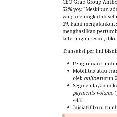
CEO Grab Group Anth
32% yoy. “Meskipun a
yang meningkat di selu
19
, kami menjalankan 
menghasilkan pertumbu
keterangan resmi, dikut
Transaksi per lini bisn
Pengiriman tumbuh
Mobilitas atau tra
ojek
online
turun 3
Segmen layanan k
payments volume
(
44%
Inisiatif baru tu