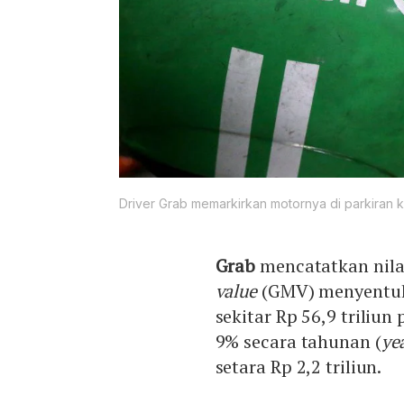
Driver Grab memarkirkan motornya di parkiran k
Grab
mencatatkan nilai
value
(GMV) menyentuh 
sekitar Rp 56,9 triliu
9% secara tahunan (
ye
setara Rp 2,2 triliun.