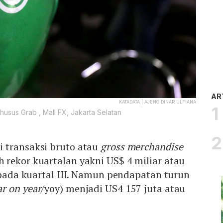
AR
KATADATA | AJENG DINAR ULFIANA
husus Grab , Mall FX, Jakarta Selatan
 transaksi bruto atau
gross merchandise
rekor kuartalan yakni US$ 4 miliar atau
n pada kuartal III. Namun pendapatan turun
ar on year
/yoy) menjadi US4 157 juta atau