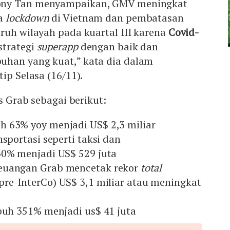
ony Tan menyampaikan, GMV meningkat
da
lockdown
di Vietnam dan pembatasan
ruh wilayah pada kuartal III karena
Covid-
strategi
superapp
dengan baik dan
han yang kuat,” kata dia dalam
ip Selasa (16/11).
is Grab sebagai berikut:
 63% yoy menjadi US$ 2,3 miliar
nsportasi seperti taksi dan
0% menjadi US$ 529 juta
euangan Grab mencetak rekor
total
pre-InterCo) US$ 3,1 miliar atau meningkat
mbuh 351% menjadi us$ 41 juta