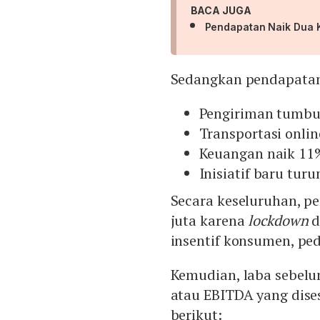
BACA JUGA
Pendapatan Naik Dua K
Sedangkan pendapatan p
Pengiriman tumbu
Transportasi onli
Keuangan naik 11%
Inisiatif baru tur
Secara keseluruhan, p
juta karena
lockdown
d
insentif konsumen, pe
Kemudian, laba sebelum
atau EBITDA yang disesu
berikut: