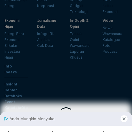
Energi
Korporasi
Gadget
Istilah
Teknologi
Ekonomi
Ekonomi
Jurnalisme
In-Depth &
Video
Hijau
Data
Opini
News
Energi Baru
Infografik
Telaah
Wawancara
Ekonomi
Analisis
Opini
Katalogue
Sirkular
Cek Data
Wawancara
Foto
Investasi
Laporan
Podcast
Hijau
Khusus
Info
Indeks
Insight
Center
Databoks
Event
KatadataOto
Langganan Newsletter