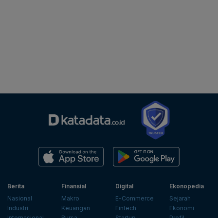
Berita
Finansial
Digital
Ekonopedia
Nasional
Makro
E-Commerce
Sejarah
Industri
Keuangan
Fintech
Ekonomi
Internasional
Bursa
Startup
Profil