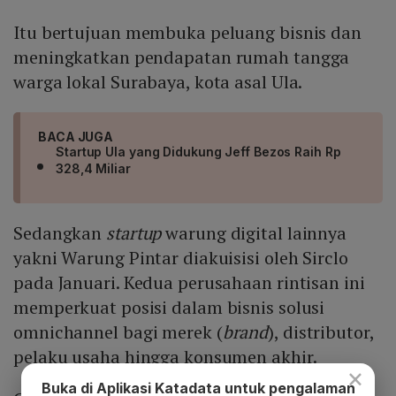
Itu bertujuan membuka peluang bisnis dan
meningkatkan pendapatan rumah tangga
warga lokal Surabaya, kota asal Ula.
BACA JUGA
Startup Ula yang Didukung Jeff Bezos Raih Rp
328,4 Miliar
Sedangkan
startup
warung digital lainnya
yakni Warung Pintar diakuisisi oleh Sirclo
pada Januari. Kedua perusahaan rintisan ini
memperkuat posisi dalam bisnis solusi
omnichannel bagi merek (
brand
), distributor,
pelaku usaha hingga konsumen akhir.
×
Buka di Aplikasi Katadata untuk pengalaman