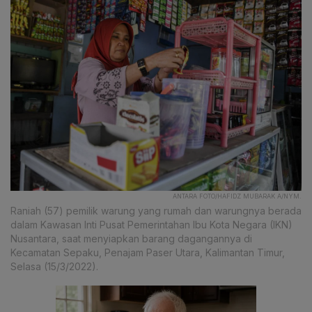
ANTARA FOTO/HAFIDZ MUBARAK A/NYM.
Raniah (57) pemilik warung yang rumah dan warungnya berada
dalam Kawasan Inti Pusat Pemerintahan Ibu Kota Negara (IKN)
Nusantara, saat menyiapkan barang dagangannya di
Kecamatan Sepaku, Penajam Paser Utara, Kalimantan Timur,
Selasa (15/3/2022).