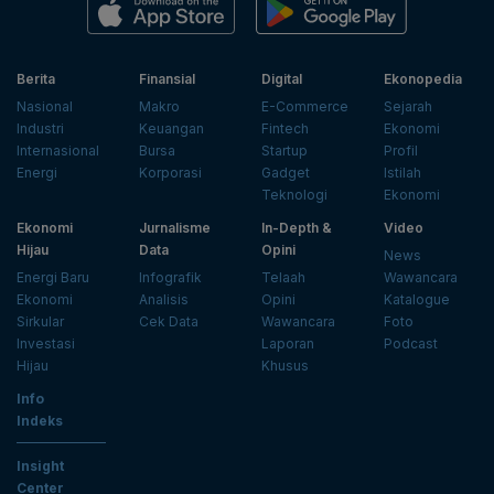
Berita
Finansial
Digital
Ekonopedia
Nasional
Makro
E-Commerce
Sejarah
Industri
Keuangan
Fintech
Ekonomi
Internasional
Bursa
Startup
Profil
Energi
Korporasi
Gadget
Istilah
Teknologi
Ekonomi
Ekonomi
Jurnalisme
In-Depth &
Video
Hijau
Data
Opini
News
Energi Baru
Infografik
Telaah
Wawancara
Ekonomi
Analisis
Opini
Katalogue
Sirkular
Cek Data
Wawancara
Foto
Investasi
Laporan
Podcast
Hijau
Khusus
Info
Indeks
Insight
Center