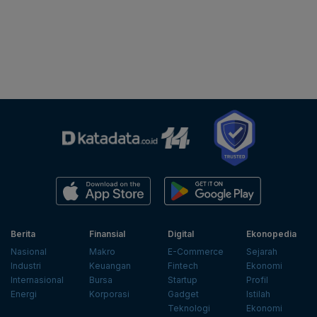
Berita
Finansial
Digital
Ekonopedia
Nasional
Makro
E-Commerce
Sejarah
Industri
Keuangan
Fintech
Ekonomi
Internasional
Bursa
Startup
Profil
Energi
Korporasi
Gadget
Istilah
Teknologi
Ekonomi