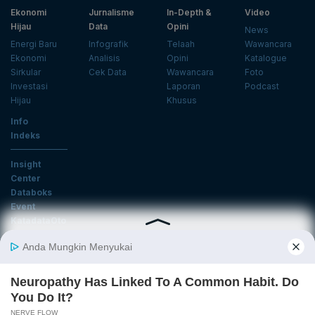
Ekonomi
Jurnalisme
In-Depth &
Video
Hijau
Data
Opini
News
Energi Baru
Infografik
Telaah
Wawancara
Ekonomi
Analisis
Opini
Katalogue
Sirkular
Cek Data
Wawancara
Foto
Investasi
Laporan
Podcast
Hijau
Khusus
Info
Indeks
Insight
Center
Databoks
Event
KatadataOto
Langganan Newsletter
Email
Daftar