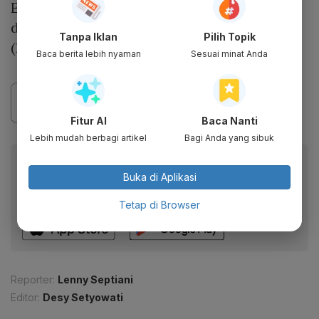
E,” demikian isi laporan
The New York Times
dikutip dari
Business Today
, bulan lalu
Tanpa Iklan
Pilih Topik
(25/12/2022).
Baca berita lebih nyaman
Sesuai minat Anda
Fitur AI
Baca Nanti
Lebih mudah berbagi artikel
Bagi Anda yang sibuk
Baca artikel ini lewat aplikasi mobile.
Buka di Aplikasi
Dapatkan pengalaman membaca lebih nyaman dan nikmati
fitur menarik lainnya lewat aplikasi mobile Katadata.
Tetap di Browser
Reporter:
Lenny Septiani
Editor:
Desy Setyowati