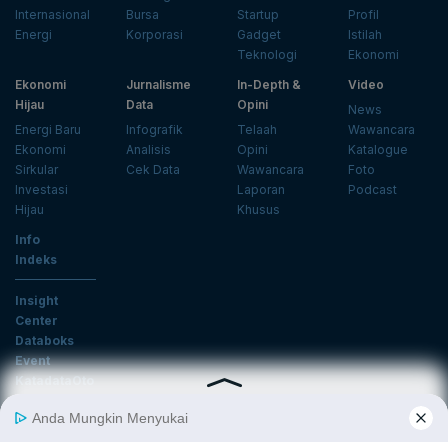
Internasional
Bursa
Startup
Profil
Energi
Korporasi
Gadget
Istilah
Teknologi
Ekonomi
Ekonomi
Jurnalisme
In-Depth &
Video
Hijau
Data
Opini
News
Energi Baru
Infografik
Telaah
Wawancara
Ekonomi
Analisis
Opini
Katalogue
Sirkular
Cek Data
Wawancara
Foto
Investasi
Laporan
Podcast
Hijau
Khusus
Info
Indeks
Insight
Center
Databoks
Event
KatadataOto
Langganan Newsletter