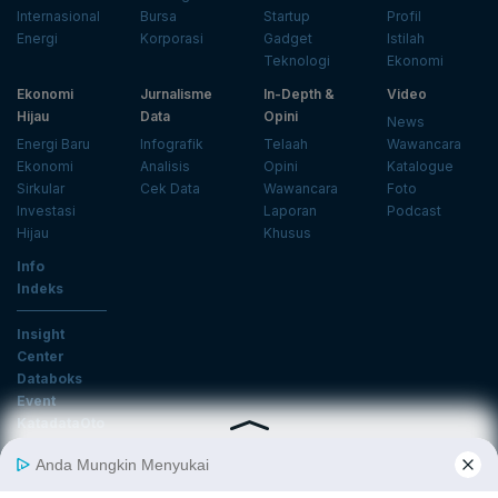
Internasional
Bursa
Startup
Profil
Energi
Korporasi
Gadget
Istilah
Teknologi
Ekonomi
Ekonomi
Jurnalisme
In-Depth &
Video
Hijau
Data
Opini
News
Energi Baru
Infografik
Telaah
Wawancara
Ekonomi
Analisis
Opini
Katalogue
Sirkular
Cek Data
Wawancara
Foto
Investasi
Laporan
Podcast
Hijau
Khusus
Info
Indeks
Insight
Center
Databoks
Event
KatadataOto
Langganan Newsletter