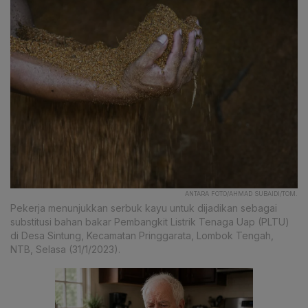
ANTARA FOTO/AHMAD SUBAIDI/TOM.
Pekerja menunjukkan serbuk kayu untuk dijadikan sebagai
substitusi bahan bakar Pembangkit Listrik Tenaga Uap (PLTU)
di Desa Sintung, Kecamatan Pringgarata, Lombok Tengah,
NTB, Selasa (31/1/2023).