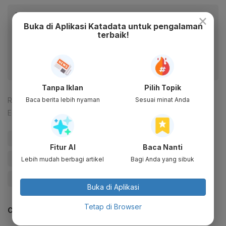
Baca artikel ini lewat aplikasi mobile.
×
Buka di Aplikasi Katadata untuk pengalaman
Dapatkan pengalaman membaca lebih nyaman dan nikmati
terbaik!
fitur menarik lainnya lewat aplikasi mobile Katadata.
Tanpa Iklan
Pilih Topik
Baca berita lebih nyaman
Sesuai minat Anda
Reporter:
Muhamad Fajar Riyandanu
Editor:
Happy Fajrian
#Biomassa
#Co-firing Biomassa
#PLTU
Fitur AI
Baca Nanti
#Batu Bara
#Update Me
#Energi Bersih
Lebih mudah berbagi artikel
Bagi Anda yang sibuk
#Katadata Green
Buka di Aplikasi
Tetap di Browser
CEK JUGA DATA INI