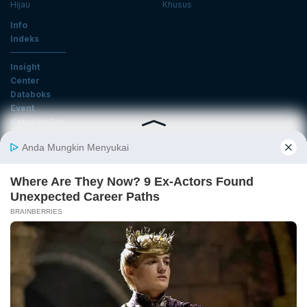
Hijau
Khusus
Info
Indeks
Insight
Center
Databoks
Event
KatadataOto
Langganan Newsletter
Email
Daftar
Ikuti Kami
Tentang Katadata
Advertising
Karier
Pedoman Media Siber
Kebijakan Privasi
Disclaimer
Hubungi Kami
©2026 Katadata. Hak cipta dilindungi Undang-undang.