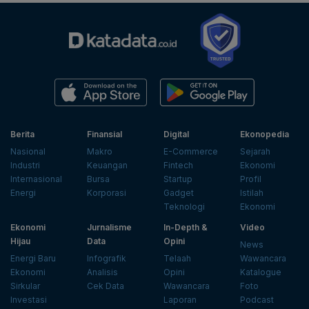
Berita
Finansial
Digital
Ekonopedia
Nasional
Makro
E-Commerce
Sejarah
Industri
Keuangan
Fintech
Ekonomi
Internasional
Bursa
Startup
Profil
Energi
Korporasi
Gadget
Istilah
Teknologi
Ekonomi
Ekonomi
Jurnalisme
In-Depth &
Video
Hijau
Data
Opini
News
Energi Baru
Infografik
Telaah
Wawancara
Ekonomi
Analisis
Opini
Katalogue
Sirkular
Cek Data
Wawancara
Foto
Investasi
Laporan
Podcast