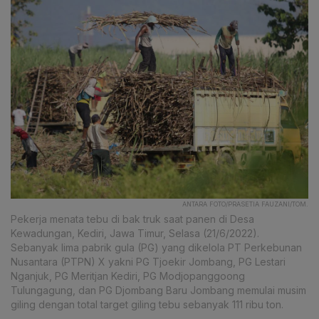
ANTARA FOTO/PRASETIA FAUZANI/TOM.
Pekerja menata tebu di bak truk saat panen di Desa
Kewadungan, Kediri, Jawa Timur, Selasa (21/6/2022).
Sebanyak lima pabrik gula (PG) yang dikelola PT Perkebunan
Nusantara (PTPN) X yakni PG Tjoekir Jombang, PG Lestari
Nganjuk, PG Meritjan Kediri, PG Modjopanggoong
Tulungagung, dan PG Djombang Baru Jombang memulai musim
giling dengan total target giling tebu sebanyak 111 ribu ton.