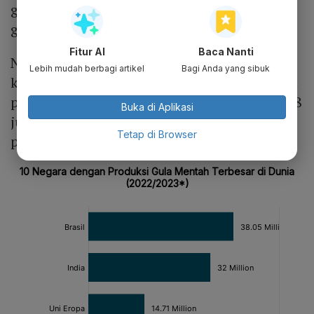
gula mentah, duduk di peringkat ke-13
global.
Fitur AI
Baca Nanti
Namun, Indonesia menjadi negara dengan
Lebih mudah berbagi artikel
Bagi Anda yang sibuk
konsumsi gula mentah terbanyak ke-6 global
pada 2022/2023, dengan volume konsumsi 7,8
Buka di Aplikasi
juta metrik ton, sekitar 3 kali lipat dari hasil
Tetap di Browser
produksinya.