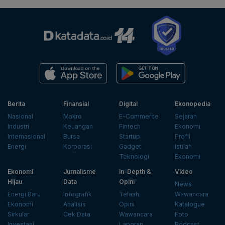
Berita
Finansial
Digital
Ekonopedia
Nasional
Makro
E-Commerce
Sejarah
Industri
Keuangan
Fintech
Ekonomi
Internasional
Bursa
Startup
Profil
Energi
Korporasi
Gadget
Istilah
Teknologi
Ekonomi
Ekonomi
Jurnalisme
In-Depth &
Video
Hijau
Data
Opini
News
Energi Baru
Infografik
Telaah
Wawancara
Ekonomi
Analisis
Opini
Katalogue
Sirkular
Cek Data
Wawancara
Foto
Investasi
Laporan
Podcast