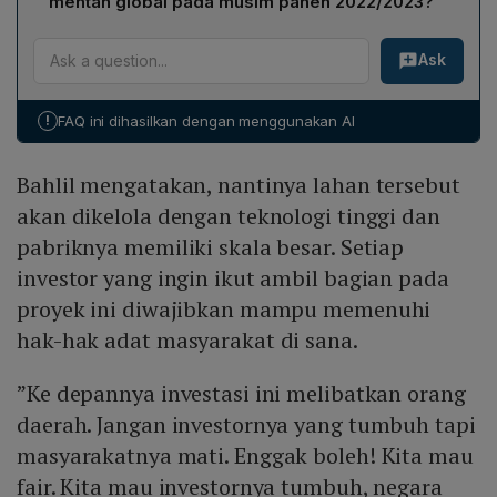
mentah global pada musim panen 2022/2023?
adat masyarakat setempat demi prinsip "tumbuh
Pemerintah menilai produksi gula saat ini tidak
bersama".
Ask
mencukupi, sehingga Indonesia masih harus
mengimpor; percepatan swasembada gula akan
menjadikan tebu bahan baku bioetanol dan
!
FAQ ini dihasilkan dengan menggunakan AI
mengurangi ketergantungan impor. Pada musim panen
2022/2023, Indonesia memproduksi 2,4 juta metrik ton
Bahlil mengatakan, nantinya lahan tersebut
gula mentah (peringkat ke‑13), namun mengonsumsi 7,8
juta metrik ton (peringkat ke‑6), tiga kali lipat produksi
akan dikelola dengan teknologi tinggi dan
domestik.
pabriknya memiliki skala besar. Setiap
investor yang ingin ikut ambil bagian pada
proyek ini diwajibkan mampu memenuhi
hak-hak adat masyarakat di sana.
”Ke depannya investasi ini melibatkan orang
daerah. Jangan investornya yang tumbuh tapi
masyarakatnya mati. Enggak boleh! Kita mau
fair. Kita mau investornya tumbuh, negara