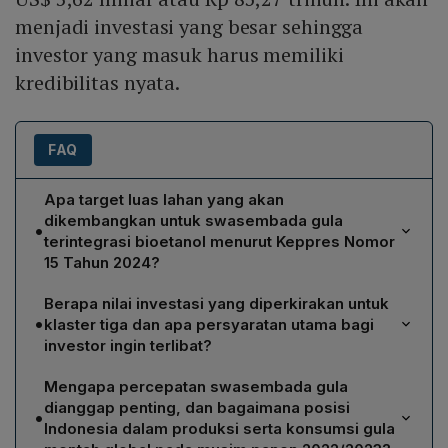
menjadi investasi yang besar sehingga
investor yang masuk harus memiliki
kredibilitas nyata.
FAQ
Apa target luas lahan yang akan
dikembangkan untuk swasembada gula
•
terintegrasi bioetanol menurut Keppres Nomor
15 Tahun 2024?
Pemerintah menyiapkan total dua juta hektare lahan di
Berapa nilai investasi yang diperkirakan untuk
Kabupaten Merauke, Provinsi Papua Selatan. Luas
•
klaster tiga dan apa persyaratan utama bagi
tersebut dibagi menjadi empat klaster: klaster 1 dan 2
investor ingin terlibat?
masing‑masing kurang lebih 1.000.000 ha, klaster 3
Investasi pada klaster tiga diperkirakan mencapai
sekitar 504.373 ha, dan klaster 4 sekitar 400.000 ha.
Mengapa percepatan swasembada gula
US$ 5,62 miliar atau Rp 83,27 triliun. Investor harus
dianggap penting, dan bagaimana posisi
•
memiliki kredibilitas nyata, mampu mengelola lahan
Indonesia dalam produksi serta konsumsi gula
dengan teknologi tinggi, serta wajib memenuhi hak‑hak