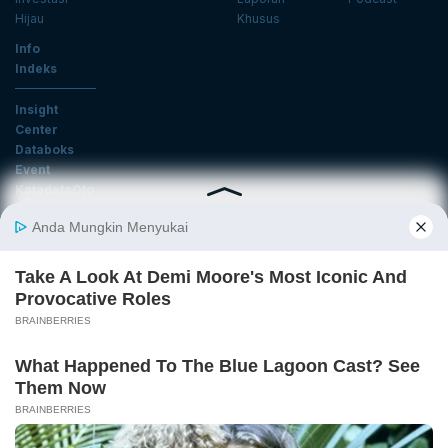
Hijau
Khusus
Info
Indeks
Insight
Center
Databoks
Event
KatadataOto
Langganan Newsletter
Email
Daftar
Ikuti Kami
Tentang Katadata
Advertising
Karier
Pedoman Media Siber
Kebijakan Privasi
Disclaimer
Hubungi Kami