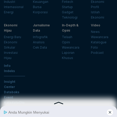
Industri
Keuangan
Fintech
Ekonomi
Internasional
Bursa
Startup
Profil
Energi
Korporasi
Gadget
Istilah
Teknologi
Ekonomi
Ekonomi
Jurnalisme
In-Depth &
Video
Hijau
Data
Opini
News
Energi Baru
Infografik
Telaah
Wawancara
Ekonomi
Analisis
Opini
Katalogue
Sirkular
Cek Data
Wawancara
Foto
Investasi
Laporan
Podcast
Hijau
Khusus
Info
Indeks
Insight
Center
Databoks
Event
KatadataOto