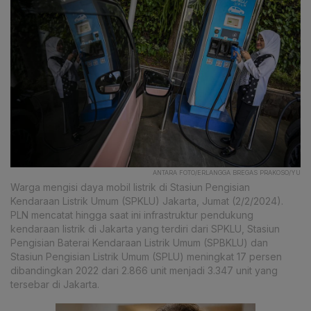
ANTARA FOTO/ERLANGGA BREGAS PRAKOSO/YU
Warga mengisi daya mobil listrik di Stasiun Pengisian
Kendaraan Listrik Umum (SPKLU) Jakarta, Jumat (2/2/2024).
PLN mencatat hingga saat ini infrastruktur pendukung
kendaraan listrik di Jakarta yang terdiri dari SPKLU, Stasiun
Pengisian Baterai Kendaraan Listrik Umum (SPBKLU) dan
Stasiun Pengisian Listrik Umum (SPLU) meningkat 17 persen
dibandingkan 2022 dari 2.866 unit menjadi 3.347 unit yang
tersebar di Jakarta.