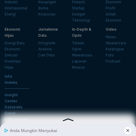
Industri
Keuangan
Fintech
Ekonomi
Internasional
Bursa
Startup
Profil
Energi
Korporasi
Gadget
Istilah
Teknologi
Ekonomi
Ekonomi
Jurnalisme
In-Depth &
Video
Hijau
Data
Opini
News
Energi Baru
Infografik
Telaah
Wawancara
Ekonomi
Analisis
Opini
Katalogue
Sirkular
Cek Data
Wawancara
Foto
Investasi
Laporan
Podcast
Hijau
Khusus
Info
Indeks
Insight
Center
Databoks
Event
KatadataOto