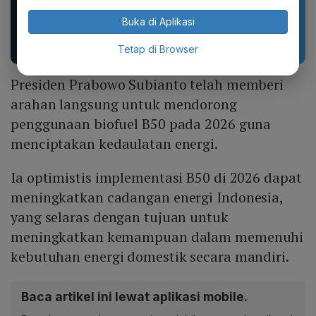
Sandal Baim unisex
New 2026 Pamelo.id
yang stylish, terbuat
Setelan Anak 17
Buka di Aplikasi
dari bahan karet dan
Agustus Dirgahayu 81
EVA...
2026 Katun...
Tetap di Browser
Presiden Prabowo Subianto telah memberi
arahan langsung untuk mendorong
penggunaan biofuel B50 pada 2026 guna
menciptakan kedaulatan energi.
Ia optimistis implementasi B50 di 2026 dapat
meningkatkan cadangan energi Indonesia,
yang selaras dengan tujuan untuk
meningkatkan kemampuan dalam memenuhi
kebutuhan energi domestik secara mandiri.
Baca artikel ini lewat aplikasi mobile.