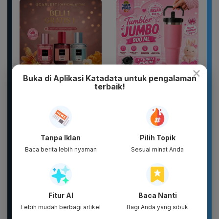
×
Buka di Aplikasi Katadata untuk pengalaman
terbaik!
DIKIRIM 2 BOTOL
Botol Gelas Minum
PARFUM SCARLETT
Lucu Vacuum Flask
PARFUM WANITA
Stainless TUMBLER
PARFUM PRIA WANGI
900ML Coffee...
TAHAN...
Tanpa Iklan
Pilih Topik
Baca berita lebih nyaman
Sesuai minat Anda
Fitur AI
Baca Nanti
Lebih mudah berbagi artikel
Bagi Anda yang sibuk