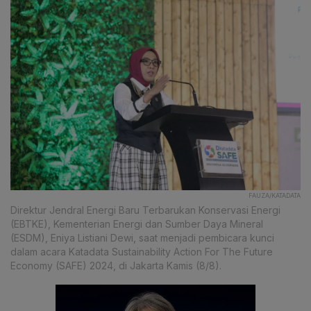
FAUZA/KATADATA
Direktur Jendral Energi Baru Terbarukan Konservasi Energi
(EBTKE), Kementerian Energi dan Sumber Daya Mineral
(ESDM), Eniya Listiani Dewi, saat menjadi pembicara kunci
dalam acara Katadata Sustainability Action For The Future
Economy (SAFE) 2024, di Jakarta Kamis (8/8).