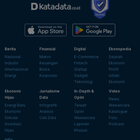
Berita
Finansial
Digital
Ekonopedia
Nasional
Makro
E-Commerce
Sejarah
Industri
Keuangan
Fintech
Ekonomi
Internasional
Bursa
Startup
Profil
Energi
Korporasi
Gadget
Istilah
Teknologi
Ekonomi
Ekonomi
Jurnalisme
In-Depth &
Video
Hijau
Data
Opini
News
Energi Baru
Infografik
Telaah
Wawancara
Ekonomi
Analisis
Opini
Katalogue
Sirkular
Cek Data
Wawancara
Foto
Investasi
Laporan
Podcast
Hijau
Khusus
Info