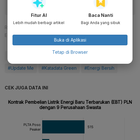
Fitur AI
Baca Nanti
Lebih mudah berbagi artikel
Bagi Anda yang sibuk
Reporter:
Djati Waluyo
Editor:
Tia Dwitiani Komalasari
Buka di Aplikasi
Tetap di Browser
#PLTA
#PLTP
#PLN
#Kementerian ESDM
#Update Me
#Katadata Green
#Energi Bersih
CEK JUGA DATA INI