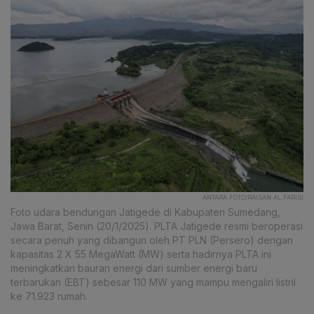
ANTARA FOTO/RAISAN AL FARISI
Foto udara bendungan Jatigede di Kabupaten Sumedang,
Jawa Barat, Senin (20/1/2025). PLTA Jatigede resmi beroperasi
secara penuh yang dibangun oleh PT PLN (Persero) dengan
kapasitas 2 X 55 MegaWatt (MW) serta hadirnya PLTA ini
meningkatkan bauran energi dari sumber energi baru
terbarukan (EBT) sebesar 110 MW yang mampu mengaliri listril
ke 71.923 rumah.