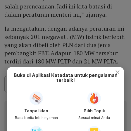
salah perencanaan. Jadi ini kita batasi di
dalam peraturan menteri ini,” ujarnya.
Ia mengatakan, dengan adanya peraturan ini
sebanyak 201 megawatt (MW) listrik berlebih
yang akan dibeli oleh PLN dari dua jenis
pembangkit EBT. Adapun 180 MW tersebut
terdiri dari 180 MW PLTP dan 21 MW PLTA.
×
Buka di Aplikasi Katadata untuk pengalaman
terbaik!
Baca artikel ini lewat aplikasi mobile.
Tanpa Iklan
Pilih Topik
Dapatkan pengalaman membaca lebih nyaman dan nikmati
Baca berita lebih nyaman
Sesuai minat Anda
fitur menarik lainnya lewat aplikasi mobile Katadata.