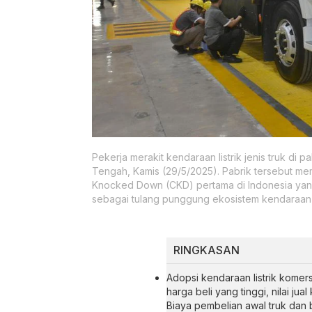
Pekerja merakit kendaraan listrik jenis truk di
Tengah, Kamis (29/5/2025). Pabrik tersebut mem
Knocked Down (CKD) pertama di Indonesia yang 
sebagai tulang punggung ekosistem kendaraan list
RINGKASAN
Adopsi kendaraan listrik komer
harga beli yang tinggi, nilai jua
Biaya pembelian awal truk dan b