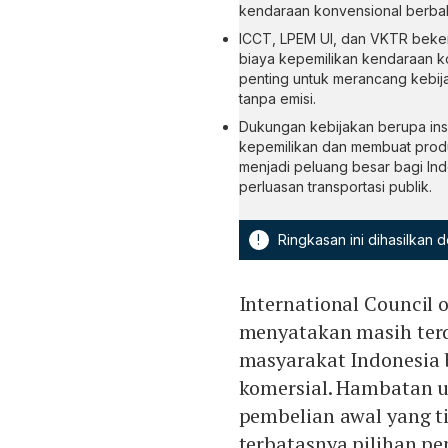
kendaraan konvensional berbah
ICCT, LPEM UI, dan VKTR beker
biaya kepemilikan kendaraan kom
penting untuk merancang kebij
tanpa emisi.
Dukungan kebijakan berupa insent
kepemilikan dan membuat produksi
menjadi peluang besar bagi In
perluasan transportasi publik.
!
Ringkasan ini dihasilkan
International Council 
menyatakan masih ter
masyarakat Indonesia 
komersial. Hambatan u
pembelian awal yang tin
terbatasnya pilihan p