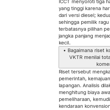
ICCT menyoroti tiga 
yang tinggi karena harg
dari versi diesel; kedua
sehingga pemilik ragu
terbatasnya pilihan 
jangka panjang menjad
kecil.
•
Bagaimana riset k
VKTR menilai tot
komers
Riset tersebut mengkaj
pemerintah, kemajuan 
lapangan. Analisis di
menghitung biaya awal
pemeliharaan, kemud
kendaraan konvensiona