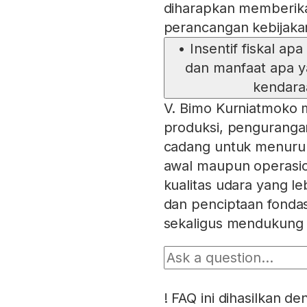
diharapkan memberika
perancangan kebijakan 
•
Insentif fiskal a
dan manfaat apa y
kendara
V. Bimo Kurniatmoko me
produksi, penguranga
cadang untuk menurunk
awal maupun operasio
kualitas udara yang le
dan penciptaan fondas
sekaligus mendukung 
!
FAQ ini dihasilkan d