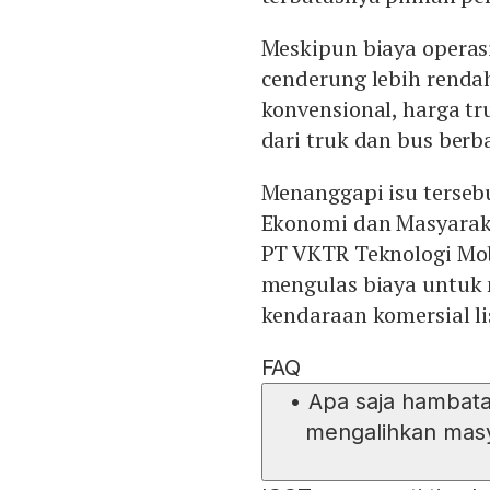
Meskipun biaya operasi
cenderung lebih renda
konvensional, harga tru
dari truk dan bus berb
Menanggapi isu terseb
Ekonomi dan Masyaraka
PT VKTR Teknologi Mob
mengulas biaya untuk
kendaraan komersial li
FAQ
•
Apa saja hambata
mengalihkan masya