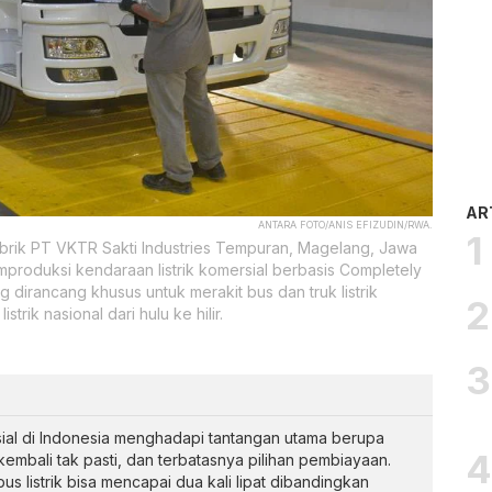
AR
ANTARA FOTO/ANIS EFIZUDIN/RWA.
 pabrik PT VKTR Sakti Industries Tempuran, Magelang, Jawa
produksi kendaraan listrik komersial berbasis Completely
dirancang khusus untuk merakit bus dan truk listrik
rik nasional dari hulu ke hilir.
sial di Indonesia menghadapi tantangan utama berupa
l kembali tak pasti, dan terbatasnya pilihan pembiayaan.
us listrik bisa mencapai dua kali lipat dibandingkan