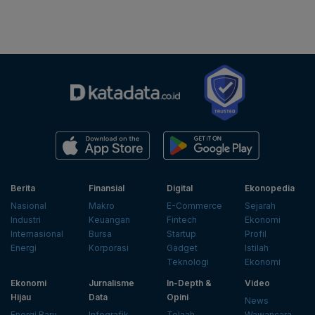
Berita
Finansial
Digital
Ekonopedia
Nasional
Makro
E-Commerce
Sejarah
Industri
Keuangan
Fintech
Ekonomi
Internasional
Bursa
Startup
Profil
Energi
Korporasi
Gadget
Istilah
Teknologi
Ekonomi
Ekonomi
Jurnalisme
In-Depth &
Video
Hijau
Data
Opini
News
Energi Baru
Infografik
Telaah
Wawancara