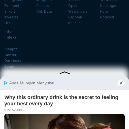
Ekonomi
Analisis
Opini
Katalogue
Sirkular
Cek Data
Wawancara
Foto
Investasi
Laporan
Podcast
Hijau
Khusus
Info
Indeks
Insight
Center
Databoks
Event
KatadataOto
Langganan Newsletter
Email
Daftar
Ikuti Kami