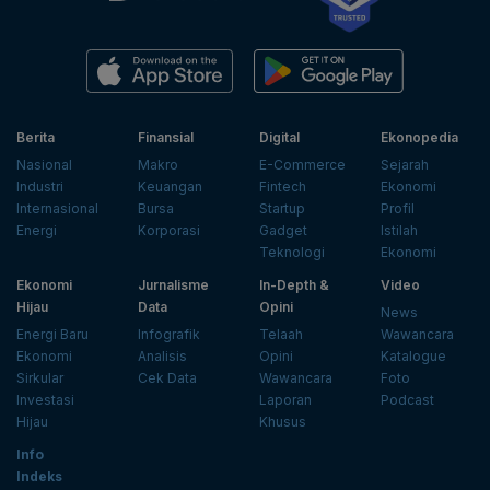
Berita
Finansial
Digital
Ekonopedia
Nasional
Makro
E-Commerce
Sejarah
Industri
Keuangan
Fintech
Ekonomi
Internasional
Bursa
Startup
Profil
Energi
Korporasi
Gadget
Istilah
Teknologi
Ekonomi
Ekonomi
Jurnalisme
In-Depth &
Video
Hijau
Data
Opini
News
Energi Baru
Infografik
Telaah
Wawancara
Ekonomi
Analisis
Opini
Katalogue
Sirkular
Cek Data
Wawancara
Foto
Investasi
Laporan
Podcast
Hijau
Khusus
Info
Indeks