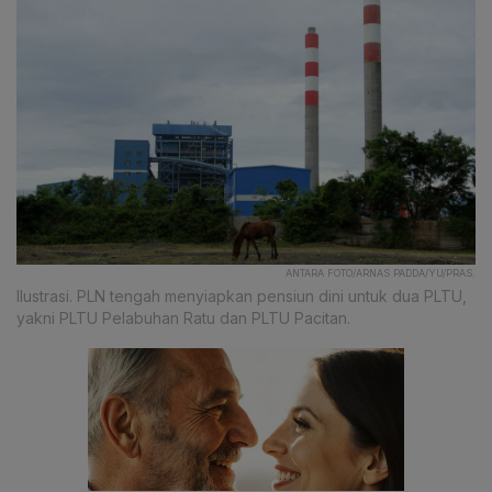
ANTARA FOTO/ARNAS PADDA/YU/PRAS.
Ilustrasi. PLN tengah menyiapkan pensiun dini untuk dua PLTU,
yakni PLTU Pelabuhan Ratu dan PLTU Pacitan.