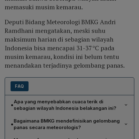
memasuki musim kemarau.
Deputi Bidang Meteorologi BMKG Andri
Ramdhani mengatakan, meski suhu
maksimum harian di sebagian wilayah
Indonesia bisa mencapai 31-37°C pada
musim kemarau, kondisi ini belum tentu
menandakan terjadinya gelombang panas.
FAQ
Apa yang menyebabkan cuaca terik di
•
sebagian wilayah Indonesia belakangan ini?
BMKG melaporkan bahwa penguatan angin Monsun
Bagaimana BMKG mendefinisikan gelombang
•
Australia membawa udara kering ke Indonesia,
panas secara meteorologis?
mengurangi tutupan awan pada pagi hingga siang hari,
Menurut Deputy BMKG Andri Ramdhani, gelombang
sehingga suhu maksimum di beberapa daerah