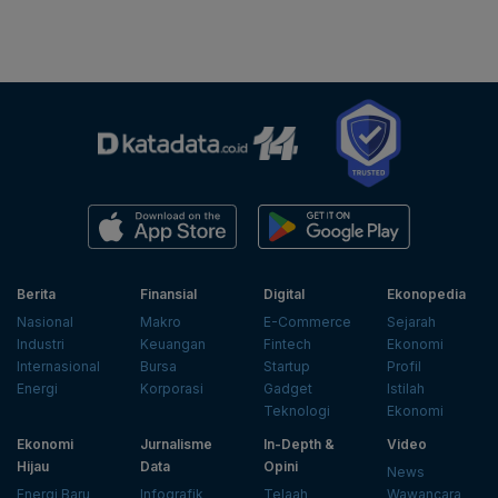
Berita
Finansial
Digital
Ekonopedia
Nasional
Makro
E-Commerce
Sejarah
Industri
Keuangan
Fintech
Ekonomi
Internasional
Bursa
Startup
Profil
Energi
Korporasi
Gadget
Istilah
Teknologi
Ekonomi
Ekonomi
Jurnalisme
In-Depth &
Video
Hijau
Data
Opini
News
Energi Baru
Infografik
Telaah
Wawancara