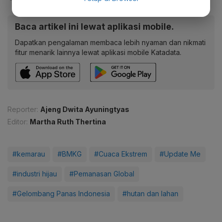
Baca artikel ini lewat aplikasi mobile.
Dapatkan pengalaman membaca lebih nyaman dan nikmati
fitur menarik lainnya lewat aplikasi mobile Katadata.
Reporter:
Ajeng Dwita Ayuningtyas
Editor:
Martha Ruth Thertina
#kemarau
#BMKG
#Cuaca Ekstrem
#Update Me
#industri hijau
#Pemanasan Global
#Gelombang Panas Indonesia
#hutan dan lahan