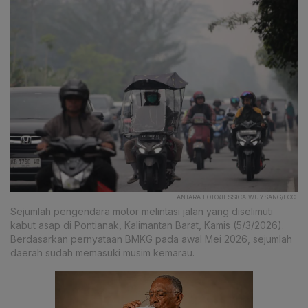
ANTARA FOTO/JESSICA WUYSANG/FOC.
Sejumlah pengendara motor melintasi jalan yang diselimuti
kabut asap di Pontianak, Kalimantan Barat, Kamis (5/3/2026).
Berdasarkan pernyataan BMKG pada awal Mei 2026, sejumlah
daerah sudah memasuki musim kemarau.