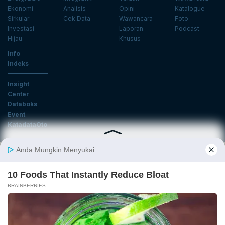
Ekonomi
Analisis
Opini
Katalogue
Sirkular
Cek Data
Wawancara
Foto
Investasi
Laporan
Podcast
Hijau
Khusus
Info
Indeks
Insight
Center
Databoks
Event
KatadataOto
Langganan Newsletter
Email
Daftar
Ikuti Kami