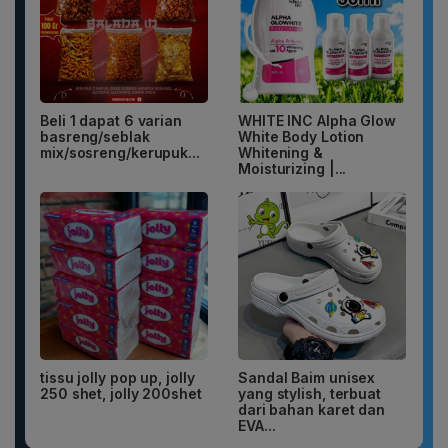
Beli 1 dapat 6 varian
WHITE INC Alpha Glow
basreng/seblak
White Body Lotion
mix/sosreng/kerupuk...
Whitening &
Moisturizing |...
tissu jolly pop up, jolly
Sandal Baim unisex
250 shet, jolly 200shet
yang stylish, terbuat
dari bahan karet dan
EVA...