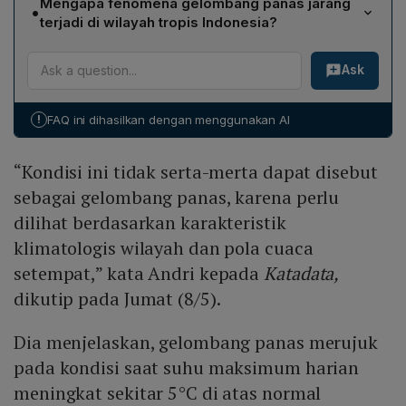
Mengapa fenomena gelombang panas jarang
•
panas terjadi bila suhu maksimum harian meningkat
mencapai 35‑37,1°C.
terjadi di wilayah tropis Indonesia?
sekitar 5°C di atas nilai normal klimatologis setempat
Di wilayah tropis seperti Indonesia, dinamika atmosfer
dan kondisi tersebut bertahan secara kontinu minimal
Ask
yang tinggi, kehadiran hujan meski pada musim
lima hari berturut‑turut.
kemarau, serta sifat cuaca yang sangat berubah-ubah
membuat suhu tinggi tidak dapat bertahan secara
!
FAQ ini dihasilkan dengan menggunakan AI
persisten, sehingga kondisi meteorologis untuk
gelombang panas sulit terpenuhi.
“Kondisi ini tidak serta-merta dapat disebut
sebagai gelombang panas, karena perlu
dilihat berdasarkan karakteristik
klimatologis wilayah dan pola cuaca
setempat,” kata Andri kepada
Katadata,
dikutip pada Jumat (8/5).
Dia menjelaskan, gelombang panas merujuk
pada kondisi saat suhu maksimum harian
meningkat sekitar 5°C di atas normal