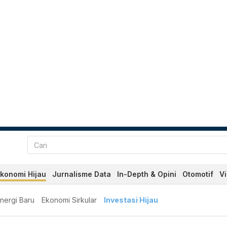
konomi Hijau
Jurnalisme Data
In-Depth & Opini
Otomotif
V
nergi Baru
Ekonomi Sirkular
Investasi Hijau