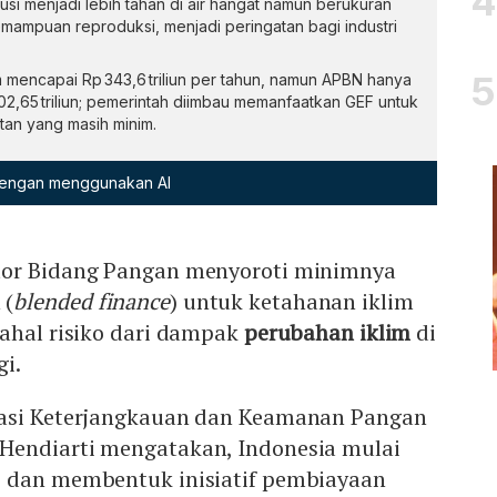
usi menjadi lebih tahan di air hangat namun berukuran
emampuan reproduksi, menjadi peringatan bagi industri
 mencapai Rp 343,6 triliun per tahun, namun APBN hanya
2,65 triliun; pemerintah diimbau memanfaatkan GEF untuk
an yang masih minim.
 dengan menggunakan AI
tor Bidang Pangan menyoroti minimnya
 (
blended finance
) untuk ketahanan iklim
dahal risiko dari dampak
perubahan iklim
di
gi.
nasi Keterjangkauan dan Keamanan Pangan
Hendiarti mengatakan, Indonesia mulai
 dan membentuk inisiatif pembiayaan