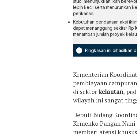
studi menunjukkan ikan berevol
lebih kecil serta menurunkan k
perikanan.
Kebutuhan pendanaan aksi iklim
dapat menanggung sekitar Rp 10
menambah jumlah proyek kelaut
!
Ringkasan ini dihasilkan
Kementerian Koordina
pembiayaan campuran
di sektor
kelautan
, pa
wilayah ini sangat ting
Deputi Bidang Koordi
Kemenko Pangan Nani 
memberi atensi khusus