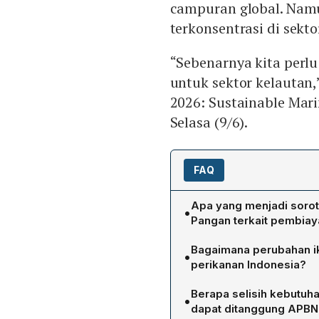
campuran global. Nam
terkonsentrasi di sekt
“Sebenarnya kita perlu
untuk sektor kelautan,
2026: Sustainable Marin
Selasa (9/6).
FAQ
Apa yang menjadi sorot
•
Pangan terkait pembiaya
Kemenko Pangan menyorot
Bagaimana perubahan i
•
untuk ketahanan iklim di s
perikanan Indonesia?
risiko perubahan iklim yan
World Bank memperkirakan
global sudah dibentuk, im
Berapa selisih kebutuh
•
turun 15‑26% atau US$4‑7 m
kehutanan, sehingga sekt
dapat ditanggung APBN, 
menunjukkan ikan berevolu