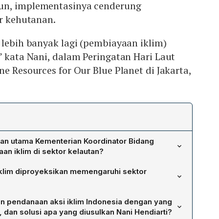
un, implementasinya cenderung
or kehutanan.
 lebih banyak lagi (pembiayaan iklim)
” kata Nani, dalam Peringatan Hari Laut
e Resources for Our Blue Planet di Jakarta,
an utama Kementerian Koordinator Bidang
an iklim di sektor kelautan?
i minimnya pembiayaan campuran (blended finance)
klim diproyeksikan memengaruhi sektor
ektor kelautan, padahal wilayah pesisir Indonesia memiliki
g sangat tinggi. Meskipun inisiatif pembiayaan campuran
 pendapatan ekonomi sektor perikanan Indonesia dapat
plementasinya masih terkonsentrasi pada sektor
an pendanaan aksi iklim Indonesia dengan yang
iliar pada 2050 akibat perubahan iklim. Riset
or kelautan belum memperoleh alokasi dana yang
dan solusi apa yang diusulkan Nani Hendiarti?
si menjadi lebih tahan terhadap air hangat, namun