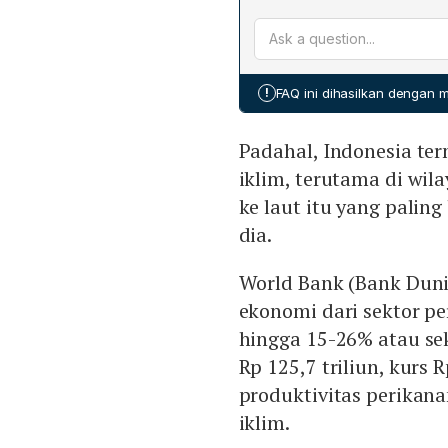
memadai untuk mengatasi 
Total kebutuhan pendanaan 
berukuran lebih kecil da
sementara APBN hanya dapa
perikanan menurun serta m
meninggalkan kesenjangan
Environment Facility (GEF
!
FAQ ini dihasilkan dengan
48 proyek GEF, meskipun 
Padahal, Indonesia te
iklim, terutama di wil
ke laut itu yang paling
dia.
World Bank (Bank Duni
ekonomi dari sektor p
hingga 15-26% atau seki
Rp 125,7 triliun, kurs
produktivitas perikana
iklim.