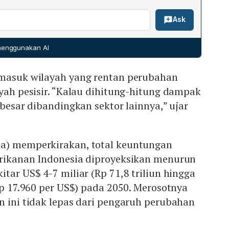
dampak iklim.
aksi iklim Indonesia mencapai Rp 343,6 triliun per tahun,
n kemampuan reproduksi menurun, sehingga produktivitas
Ask
t menanggung sekitar Rp 102,65 triliun per tahun,
enimbulkan ancaman bagi industri perikanan global.
 signifikan. Nani mengusulkan pemanfaatan Global
) sebagai sumber tambahan, mengingat Indonesia memiliki
 menggunakan AI
proyek kelautan masih sangat minim.
rmasuk wilayah yang rentan perubahan
ayah pesisir. “Kalau dihitung-hitung dampak
 besar dibandingkan sektor lainnya,” ujar
a) memperkirakan, total keuntungan
erikanan Indonesia diproyeksikan menurun
tar US$ 4-7 miliar (Rp 71,8 triliun hingga
 Rp 17.960 per US$) pada 2050. Merosotnya
n ini tidak lepas dari pengaruh perubahan