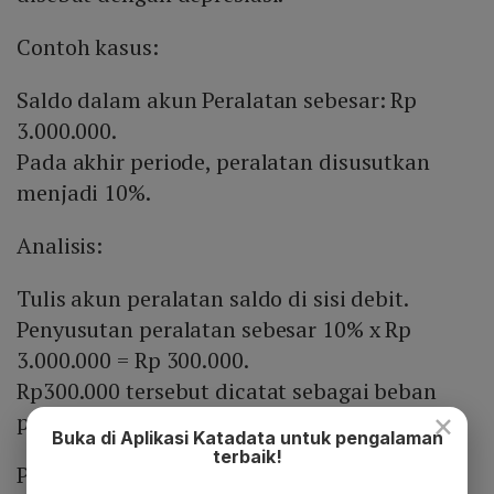
Contoh kasus:
Saldo dalam akun Peralatan sebesar: Rp
3.000.000.
Pada akhir periode, peralatan disusutkan
menjadi 10%.
Analisis:
Tulis akun peralatan saldo di sisi debit.
Penyusutan peralatan sebesar 10% x Rp
3.000.000 = Rp 300.000.
Rp300.000 tersebut dicatat sebagai beban
×
penyusutan peralatan di sisi debit.
Buka di Aplikasi Katadata untuk pengalaman
terbaik!
Pada akun akumulasi penyusutan peralatan,