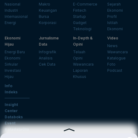
Nasional
Makro
E-Commerce
Sejarah
Industri
Keuangan
Fintech
Ekonomi
Internasional
Bursa
Startup
Profil
Energi
Korporasi
Gadget
Istilah
Teknologi
Ekonomi
Ekonomi
Jurnalisme
In-Depth &
Video
Hijau
Data
Opini
News
Energi Baru
Infografik
Telaah
Wawancara
Ekonomi
Analisis
Opini
Katalogue
Sirkular
Cek Data
Wawancara
Foto
Investasi
Laporan
Podcast
Hijau
Khusus
Info
Indeks
Insight
Center
Databoks
Event
KatadataOto