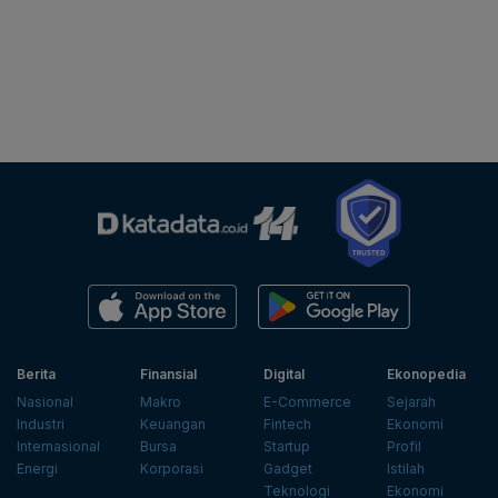
Berita
Finansial
Digital
Ekonopedia
Nasional
Makro
E-Commerce
Sejarah
Industri
Keuangan
Fintech
Ekonomi
Internasional
Bursa
Startup
Profil
Energi
Korporasi
Gadget
Istilah
Teknologi
Ekonomi