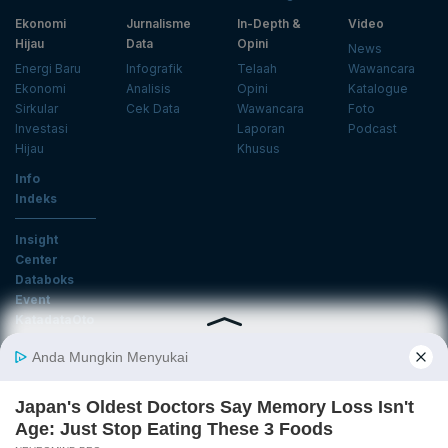
Ekonomi
Jurnalisme
In-Depth &
Video
Hijau
Data
Opini
News
Energi Baru
Infografik
Telaah
Wawancara
Ekonomi
Analisis
Opini
Katalogue
Sirkular
Cek Data
Wawancara
Foto
Investasi
Laporan
Podcast
Hijau
Khusus
Info
Indeks
Insight
Center
Databoks
Event
KatadataOto
Langganan Newsletter
Email
Daftar