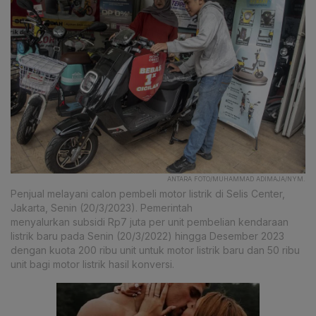
ANTARA FOTO/MUHAMMAD ADIMAJA/NYM.
Penjual melayani calon pembeli motor listrik di Selis Center,
Jakarta, Senin (20/3/2023). Pemerintah
menyalurkan subsidi Rp7 juta per unit pembelian kendaraan
listrik baru pada Senin (20/3/2022) hingga Desember 2023
dengan kuota 200 ribu unit untuk motor listrik baru dan 50 ribu
unit bagi motor listrik hasil konversi.