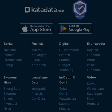
Berita
Finansial
Digital
Ekonopedia
Nasional
Makro
E-Commerce
Sejarah
Industri
Keuangan
Fintech
Ekonomi
Internasional
Bursa
Startup
Profil
Energi
Korporasi
Gadget
Istilah
Teknologi
Ekonomi
Ekonomi
Jurnalisme
In-Depth &
Video
Hijau
Data
Opini
News
Energi Baru
Infografik
Telaah
Wawancara
Ekonomi
Analisis
Opini
Katalogue
Sirkular
Cek Data
Wawancara
Foto
Investasi
Laporan
Podcast
Hijau
Khusus