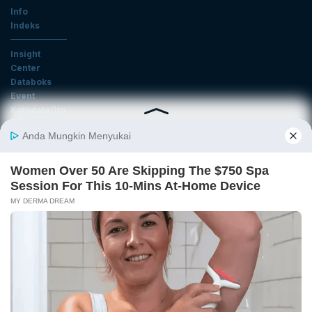
Info
Indeks
Insight
Center
Databoks
Event
KatadataOto
Langganan Newsletter
Email
Daftar
Ikuti Kami
Tentang Katadata
Advertising
Karier
Pedoman Media Siber
Kebijakan Privasi
Disclaimer
Hubungi Kami
©2026 Katadata. Hak cipta dilindungi Undang-undang.