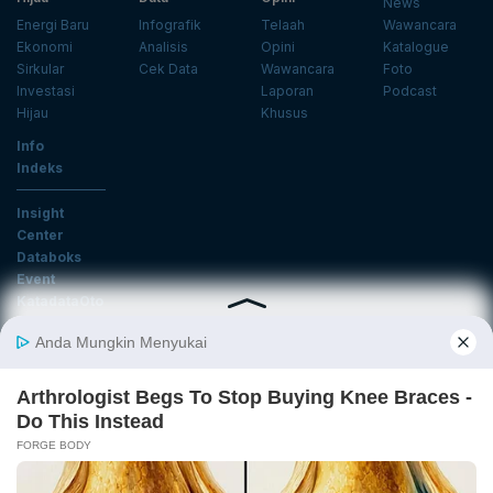
News
Energi Baru
Infografik
Telaah
Wawancara
Ekonomi
Analisis
Opini
Katalogue
Sirkular
Cek Data
Wawancara
Foto
Investasi
Laporan
Podcast
Hijau
Khusus
Info
Indeks
Insight
Center
Databoks
Event
KatadataOto
Langganan Newsletter
Email
Daftar
Ikuti Kami