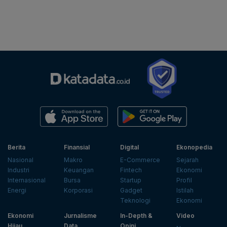
Berita
Finansial
Digital
Ekonopedia
Nasional
Makro
E-Commerce
Sejarah
Industri
Keuangan
Fintech
Ekonomi
Internasional
Bursa
Startup
Profil
Energi
Korporasi
Gadget
Istilah
Teknologi
Ekonomi
Ekonomi
Jurnalisme
In-Depth &
Video
Hijau
Data
Opini