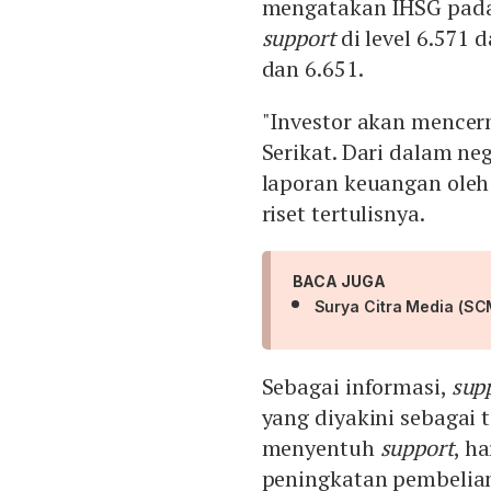
mengatakan IHSG pada 
support
di level 6.571 d
dan 6.651.
"Investor akan mencerm
Serikat. Dari dalam neg
laporan keuangan oleh
riset tertulisnya.
BACA JUGA
Surya Citra Media (S
Sebagai informasi,
sup
yang diyakini sebagai 
menyentuh
support
, h
peningkatan pembelian