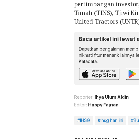
pertimbangan investor, 
Timah (TINS), Tjiwi K
United Tractors (UNTR)
Baca artikel ini lewat 
Dapatkan pengalaman memba
nikmati fitur menarik lainnya 
Katadata.
Reporter:
Ihya Ulum Aldin
Editor:
Happy Fajrian
#IHSG
#ihsg hari ini
#Bu