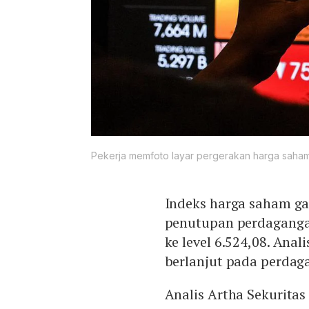
Pekerja memfoto layar pergerakan harga saham d
Indeks harga saham g
penutupan perdagangan
ke level 6.524,08. Ana
berlanjut pada perdaga
Analis Artha Sekuritas