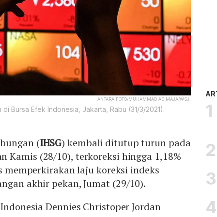
AR
ANTARA FOTO/MUHAMMAD ADIMAJA/WSJ.
i Bursa Efek Indonesia, Jakarta, Rabu (31/3/2021).
abungan (
IHSG
) kembali ditutup turun pada
 Kamis (28/10), terkoreksi hingga 1,18%
lis memperkirakan laju koreksi indeks
ngan akhir pekan, Jumat (29/10).
 Indonesia Dennies Christoper Jordan