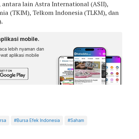
antara lain Astra International (ASII),
imia (TKIM), Telkom Indonesia (TLKM), dan
.
aplikasi mobile.
ca lebih nyaman dan
lewat aplikasi mobile
rsa
#Bursa Efek Indonesia
#Saham