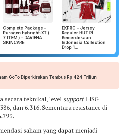
Complete Package -
DXPRO - Jersey
Puragen hybright-XT (
Reguler HUT RI
7 ITEM ) - DAVIENA
Kemerdekaan
SKINCARE
Indonesia Collection
Drop 1...
aham GoTo Diperkirakan Tembus Rp 424 Triliun
a secara teknikal, level
support
IHSG
6.386, dan 6.316. Sementara resistance di
6.799.
mendasi saham yang dapat menjadi