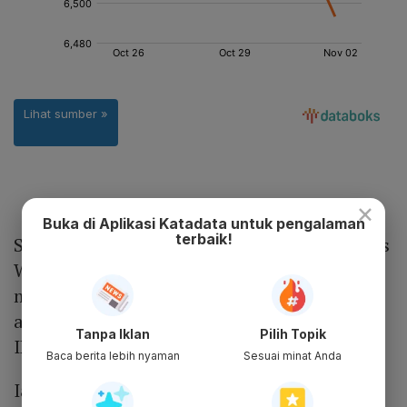
×
Buka di Aplikasi Katadata untuk pengalaman
terbaik!
Sebaliknya, CEO Indosurya Bersinar Sekuritas
William Surya Wijaya menilai hari ini IHSG
memiliki potensi tertekan. Berdasarkan hasil
analisisnya secara teknikal, area pergerakan
Tanpa Iklan
Pilih Topik
IHSG ada di level 6.413 dan 6.592.
Baca berita lebih nyaman
Sesuai minat Anda
Ia mengatakan, perkembangan pergerakan