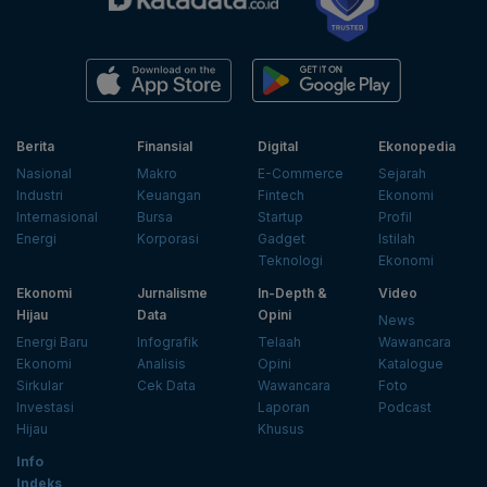
Berita
Finansial
Digital
Ekonopedia
Nasional
Makro
E-Commerce
Sejarah
Industri
Keuangan
Fintech
Ekonomi
Internasional
Bursa
Startup
Profil
Energi
Korporasi
Gadget
Istilah
Teknologi
Ekonomi
Ekonomi
Jurnalisme
In-Depth &
Video
Hijau
Data
Opini
News
Energi Baru
Infografik
Telaah
Wawancara
Ekonomi
Analisis
Opini
Katalogue
Sirkular
Cek Data
Wawancara
Foto
Investasi
Laporan
Podcast
Hijau
Khusus
Info
Indeks