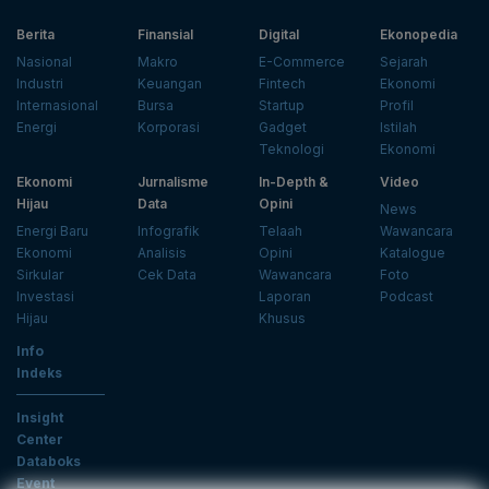
Berita
Finansial
Digital
Ekonopedia
Nasional
Makro
E-Commerce
Sejarah
Industri
Keuangan
Fintech
Ekonomi
Internasional
Bursa
Startup
Profil
Energi
Korporasi
Gadget
Istilah
Teknologi
Ekonomi
Ekonomi
Jurnalisme
In-Depth &
Video
Hijau
Data
Opini
News
Energi Baru
Infografik
Telaah
Wawancara
Ekonomi
Analisis
Opini
Katalogue
Sirkular
Cek Data
Wawancara
Foto
Investasi
Laporan
Podcast
Hijau
Khusus
Info
Indeks
Insight
Center
Databoks
Event