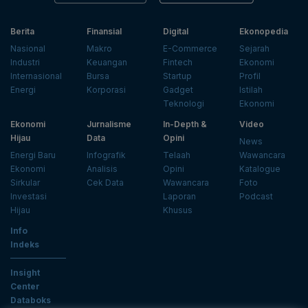
Berita
Finansial
Digital
Ekonopedia
Nasional
Makro
E-Commerce
Sejarah
Industri
Keuangan
Fintech
Ekonomi
Internasional
Bursa
Startup
Profil
Energi
Korporasi
Gadget
Istilah
Teknologi
Ekonomi
Ekonomi
Jurnalisme
In-Depth &
Video
Hijau
Data
Opini
News
Energi Baru
Infografik
Telaah
Wawancara
Ekonomi
Analisis
Opini
Katalogue
Sirkular
Cek Data
Wawancara
Foto
Investasi
Laporan
Podcast
Hijau
Khusus
Info
Indeks
Insight
Center
Databoks