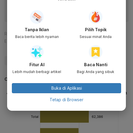
Tanpa Iklan
Pilih Topik
Reporter:
Nur Hana Putri Nabila
Baca berita lebih nyaman
Sesuai minat Anda
Editor:
Lona Olavia
#OJK
#BEI
#Papan pemantauan
#Update Me
Fitur AI
Baca Nanti
Lebih mudah berbagi artikel
Bagi Anda yang sibuk
CEK JUGA DATA INI
Buka di Aplikasi
Tetap di Browser