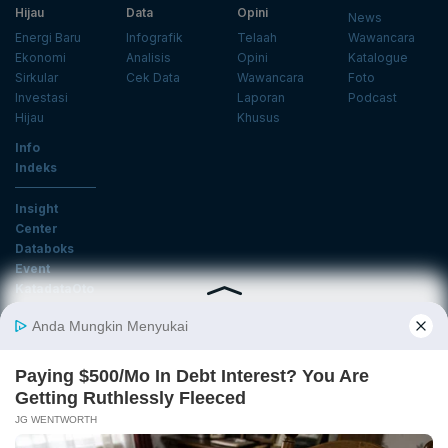
Hijau
Data
Opini
News
Energi Baru
Infografik
Telaah
Wawancara
Ekonomi
Analisis
Opini
Katalogue
Sirkular
Cek Data
Wawancara
Foto
Investasi
Laporan
Podcast
Hijau
Khusus
Info
Indeks
Insight
Center
Databoks
Event
KatadataOto
Langganan Newsletter
Email
Daftar
Ikuti Kami