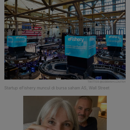
TWITTER @GIBRANHUZAIFAH
Startup eFishery muncul di bursa saham AS, Wall Street