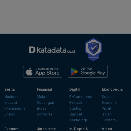
Berita
Finansial
Digital
Ekonopedia
Nasional
Makro
E-Commerce
Sejarah
Industri
Keuangan
Fintech
Ekonomi
Internasional
Bursa
Startup
Profil
Energi
Korporasi
Gadget
Istilah
Teknologi
Ekonomi
Ekonomi
Jurnalisme
In-Depth &
Video