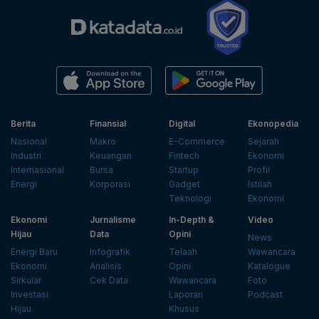
Berita
Finansial
Digital
Ekonopedia
Nasional
Makro
E-Commerce
Sejarah
Industri
Keuangan
Fintech
Ekonomi
Internasional
Bursa
Startup
Profil
Energi
Korporasi
Gadget
Istilah
Teknologi
Ekonomi
Ekonomi
Jurnalisme
In-Depth &
Video
Hijau
Data
Opini
News
Energi Baru
Infografik
Telaah
Wawancara
Ekonomi
Analisis
Opini
Katalogue
Sirkular
Cek Data
Wawancara
Foto
Investasi
Laporan
Podcast
Hijau
Khusus