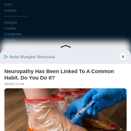
Info
Indeks
Insight
Center
Databoks
Event
KatadataOto
Langganan Newsletter
Email
Daftar
Ikuti Kami
Tentang Katadata
Advertising
Karier
Pedoman Media Siber
Kebijakan Privasi
Disclaimer
Hubungi Kami
©2026 Katadata. Hak cipta dilindungi Undang-undang.