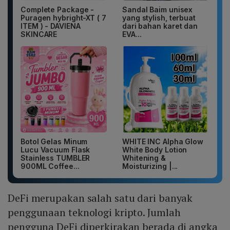
Complete Package -
Sandal Baim unisex
Puragen hybright-XT ( 7
yang stylish, terbuat
ITEM ) - DAVIENA
dari bahan karet dan
SKINCARE
EVA...
Botol Gelas Minum
WHITE INC Alpha Glow
Lucu Vacuum Flask
White Body Lotion
Stainless TUMBLER
Whitening &
900ML Coffee...
Moisturizing |...
DeFi merupakan salah satu dari banyak
penggunaan teknologi kripto. Jumlah
pengguna DeFi diperkirakan berada di angka