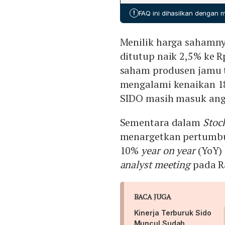
mendukung kemampuan per
!
FAQ ini dihasilkan dengan
Menilik harga sahamny
ditutup naik 2,5% ke R
saham produsen jamu t
mengalami kenaikan 1
SIDO masih masuk ang
Sementara dalam
Stock
menargetkan pertumbu
10%
year on year
(YoY) 
analyst meeting
pada Ra
BACA JUGA
Kinerja Terburuk Sido
Muncul Sudah