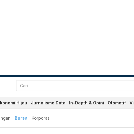
konomi Hijau
Jurnalisme Data
In-Depth & Opini
Otomotif
V
angan
Bursa
Korporasi