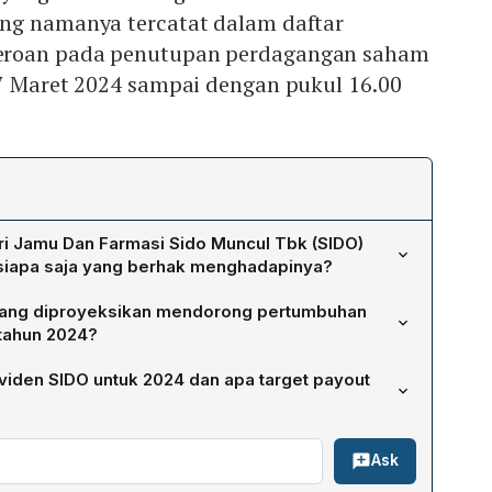
ng namanya tercatat dalam daftar
eroan pada penutupan perdagangan saham
 7 Maret 2024 sampai dengan pukul 16.00
i Jamu Dan Farmasi Sido Muncul Tbk (SIDO)
siapa saja yang berhak menghadapinya?
am tahunan (RUPST) SIDO dijadwalkan pada Rabu,
 yang diproyeksikan mendorong pertumbuhan
 Pemegang saham yang berhak hadir atau diwakili adalah
tahun 2024?
alam daftar pemegang saham pada penutupan
024 diperkirakan didorong oleh daya beli masyarakat
 Maret 2024 sampai pukul 16.00 WIB.
viden SIDO untuk 2024 dan apa target payout
pasar ekspor terutama ke Malaysia dan Filipina, serta
erti ‘Esemag’ dan ‘Tentrem White Coffee’. Selain itu,
atio di atas 85 % untuk 2024, mengindikasikan dividen
ku (kecuali gula) diharapkan menambah margin.
Ask
jemen memperkirakan laba bersih akan tumbuh 8 % YoY,
ar memproyeksikan pertumbuhan 9 % YoY, yang