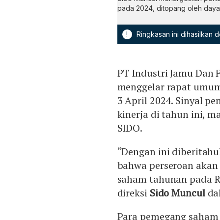
pada 2024, ditopang oleh daya 
!
Ringkasan ini dihasilkan
PT Industri Jamu Dan 
menggelar rapat umu
3 April 2024. Sinyal 
kinerja di tahun ini,
SIDO.
“Dengan ini diberita
bahwa perseroan aka
saham tahunan pada Rab
direksi
Sido Muncul
da
Para pemegang saham y