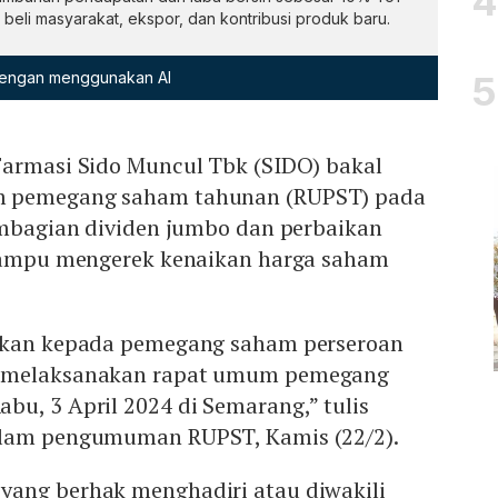
beli masyarakat, ekspor, dan kontribusi produk baru.
 dengan menggunakan AI
Farmasi Sido Muncul Tbk (SIDO) bakal
m pemegang saham tahunan (RUPST) pada
pembagian dividen jumbo dan perbaikan
 mampu mengerek kenaikan harga saham
hukan kepada pemegang saham perseroan
n melaksanakan rapat umum pemegang
u, 3 April 2024 di Semarang,” tulis
lam pengumuman RUPST, Kamis (22/2).
ang berhak menghadiri atau diwakili