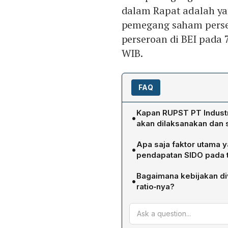
dalam Rapat adalah ya
pemegang saham pers
perseroan di BEI pada
WIB.
FAQ
Kapan RUPST PT Industr
•
akan dilaksanakan dan 
Rapat umum pemegang sah
Apa saja faktor utama
•
3 April 2024 di Semarang.
pendapatan SIDO pada 
yang namanya tercatat d
Pertumbuhan pendapatan 2
perdagangan di BEI pada 7
Bagaimana kebijakan di
•
yang lebih baik, ekspansi 
ratio‑nya?
kontribusi produk baru sep
SIDO menargetkan payout r
penurunan biaya bahan ba
yang relatif tinggi. Mana
sementara konsensus pas