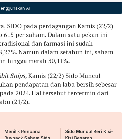
usahaan untuk memberikan dividen jumbo.
 menggunakan AI
a, SIDO pada perdagangan Kamis (22/2)
p 615 per saham. Dalam satu pekan ini
radisional dan farmasi ini sudah
8,27%. Namun dalam setahun ini, saham
in hingga merah 30,11%.
bit Snips,
Kamis (22/2) Sido Muncul
han pendapatan dan laba bersih sebesar
pada 2024. Hal tersebut tercermin dari
bu (21/2).
Menilik Rencana
Sido Muncul Beri Kisi-
Buyback Saham Sido
Kisi Besaran