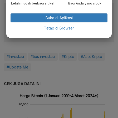
Lebih mudah berbagi artikel
Bagi Anda yang sibuk
Baca artikel ini lewat aplikasi mobile.
Dapatkan pengalaman membaca lebih nyaman dan nikmati
Buka di Aplikasi
fitur menarik lainnya lewat aplikasi mobile Katadata.
Tetap di Browser
#Investasi
#tips investasi
#Kripto
#Aset Kripto
#Update Me
CEK JUGA DATA INI