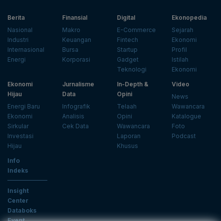
Berita
Finansial
Digital
Ekonopedia
Nasional
Makro
E-Commerce
Sejarah
Industri
Keuangan
Fintech
Ekonomi
Internasional
Bursa
Startup
Profil
Energi
Korporasi
Gadget
Istilah
Teknologi
Ekonomi
Ekonomi
Jurnalisme
In-Depth &
Video
Hijau
Data
Opini
News
Energi Baru
Infografik
Telaah
Wawancara
Ekonomi
Analisis
Opini
Katalogue
Sirkular
Cek Data
Wawancara
Foto
Investasi
Laporan
Podcast
Hijau
Khusus
Info
Indeks
Insight
Center
Databoks
Event