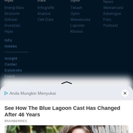
Hijau
Data
Opini
News
Energi Baru
Infografik
Telaah
Wawancara
Ekonomi
Analisis
Opini
Katalogue
Sirkular
Cek Data
Wawancara
Foto
Investasi
Laporan
Podcast
Hijau
Khusus
Info
Indeks
Insight
Center
Databoks
Event
KatadataOto
Langganan Newsletter
Email
Daftar
Ikuti Kami