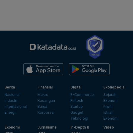
Berita
Finansial
Digital
Ekonopedia
Nasional
Makro
E-Commerce
Sejarah
Industri
Keuangan
Fintech
Ekonomi
Internasional
Bursa
Startup
Profil
Energi
Korporasi
Gadget
Istilah
Teknologi
Ekonomi
Ekonomi
Jurnalisme
In-Depth &
Video