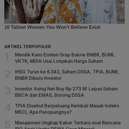
ARTIKEL TERPOPULER
Menilik Kans Emiten Grup Bakrie BNBR, BUMI,
VKTR, MDIA Usai Lonjakan Harga Saham
IHSG Turun ke 6.343, Saham DSSA, TPIA, BUMI,
BNBR Diburu Investor
Investor Asing Net Buy Rp 273 M: Lepas Saham
BBCA dan EMAS, Borong DSSA
TPIA Disebut Berpeluang Kembali Masuk Indeks
MSCI, Apa Penopangnya?
Manajemen Ungkap Kabar Terbaru soal Rencana
IPO Anak Usaha DEWA Gayo Mineral