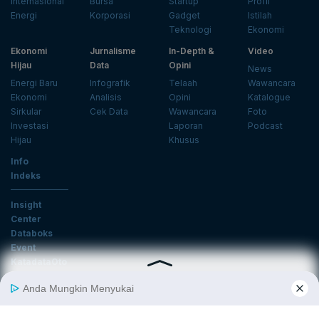
Internasional
Bursa
Startup
Profil
Energi
Korporasi
Gadget
Istilah
Teknologi
Ekonomi
Ekonomi
Jurnalisme
In-Depth &
Video
Hijau
Data
Opini
News
Energi Baru
Infografik
Telaah
Wawancara
Ekonomi
Analisis
Opini
Katalogue
Sirkular
Cek Data
Wawancara
Foto
Investasi
Laporan
Podcast
Hijau
Khusus
Info
Indeks
Insight
Center
Databoks
Event
KatadataOto
Langganan Newsletter