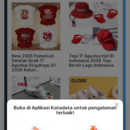
New 2026 Pamelo.id
Topi 17 Agustus Hut RI
Setelan Anak 17
Indonesia 2026 Topi
Agustus Dirgahayu 81
Bordir Logo Indonesia
2026 Katun...
×
Buka di Aplikasi Katadata untuk pengalaman
terbaik!