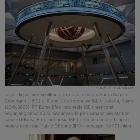
ANTARA FOTO/FAUZAN/RWA.
Layar digital menampilkan pergerakan Indeks Harga Saham
Gabungan (IHSG) di Bursa Efek Indonesia (BEI), Jakarta, Kamis
(26/6/2025). PT Bursa Efek Indonesia (BEI) mencatat
sepanjang tahun 2025, sebanyak 14 perusahaan mecatatkan
saham di Bursa Efek Indonesia (BEI) dengan dana terhimpun
melalui aksi Initial Public Offering (IPO) mencapai Rp7,01 triliun.