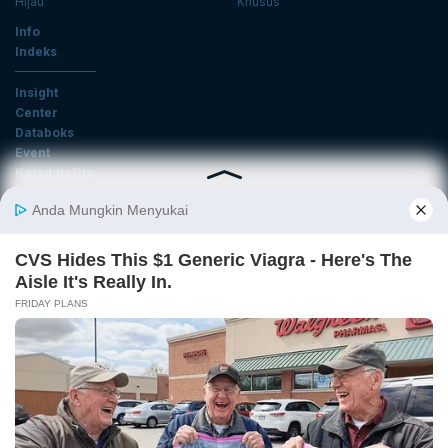
Hijau
Khusus
Info
Indeks
Insight
Center
Databoks
Event
KatadataOto
Langganan Newsletter
Email
Daftar
Ikuti Kami
Tentang Katadata
Advertising
Karier
Pedoman Media Siber
Kebijakan Privasi
Disclaimer
Hubungi Kami
©2026 Katadata. Hak cipta dilindungi Undang-undang.