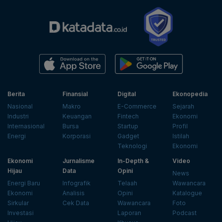
Berita
Finansial
Digital
Ekonopedia
Nasional
Makro
E-Commerce
Sejarah
Industri
Keuangan
Fintech
Ekonomi
Internasional
Bursa
Startup
Profil
Energi
Korporasi
Gadget
Istilah
Teknologi
Ekonomi
Ekonomi
Jurnalisme
In-Depth &
Video
Hijau
Data
Opini
News
Energi Baru
Infografik
Telaah
Wawancara
Ekonomi
Analisis
Opini
Katalogue
Sirkular
Cek Data
Wawancara
Foto
Investasi
Laporan
Podcast