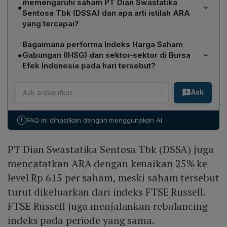
memengaruhi saham PT Dian Swastatika
•
Mei. Kedua emiten termasuk dalam daftar saham yang
Sentosa Tbk (DSSA) dan apa arti istilah ARA
terdepak dari MSCI Global Standard Indexes, sehingga
yang tercapai?
investor menyesuaikan portofolio dengan menjual
FTSE Russell juga melakukan rebalancing pada
saham-saham keluar dan membeli kembali untuk
Bagaimana performa Indeks Harga Saham
periode yang sama, dan DSSA termasuk saham yang
memenuhi bobot baru, mendorong harga naik
•
Gabungan (IHSG) dan sektor‑sektor di Bursa
dikeluarkan dari indeks tersebut. Pada perdagangan
signifikan pada sesi pembukaan.
Efek Indonesia pada hari tersebut?
Selasa, DSSA mencatat kenaikan 25% dan menyentuh
IHSG dibuka di zona hijau dan pada pukul 09.12 WIB
batas Auto Reject Atas (ARA) di level Rp 615 per saham,
Ask
naik 2,01% atau 123 poin menjadi 6.250. Sepuluh dari
menandakan harga telah mencapai limit maksimum yang
sebelas sektor yang tercatat berada di zona hijau,
dapat diproses dalam satu transaksi, sehingga
memberikan dukungan kuat pada indeks. Volume
selanjutnya perdagangan akan dibatasi hingga sesi
!
FAQ ini dihasilkan dengan menggunakan AI
perdagangan tercatat 5,21 miliar saham dengan nilai
berikutnya.
transaksi Rp 4,52 triliun, dan kapitalisasi pasar
PT Dian Swastatika Sentosa Tbk (DSSA) juga
mencapai Rp 11.021 triliun.
mencatatkan ARA dengan kenaikan 25% ke
level Rp 615 per saham, meski saham tersebut
turut dikeluarkan dari indeks FTSE Russell.
FTSE Russell juga menjalankan rebalancing
indeks pada periode yang sama.