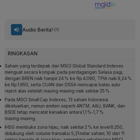
Audio Berita
1:05
RINGKASAN
Saham yang terdepak dari MSCI Global Standard Indexes
menguat secara kompak pada perdagangan Selasa pagi,
dengan BREN naik hampir 24 % ke Rp 4.090, TPIA naik 9,24 %
ke Rp 1.950, serta CUAN dan DSSA mencapai batas auto
reject atas setelah masing-masing naik sekitar 25 %.
Pada MSCI Small Cap Indexes, 13 saham Indonesia
dikeluarkan, namun emiten seperti ANTM, AALI, BANK, dan
BSDE tetap mencatat kenaikan antara 1,1 %‑1,7 %
masing‑masing.
IHSG membuka zona hijau, naik sekitar 2 % ke level 6.250,
didukung oleh volume transaksi 5,21 miliar saham; 10 dari 11
sektor berada di zona hijau, sementara rebalancing MSCI