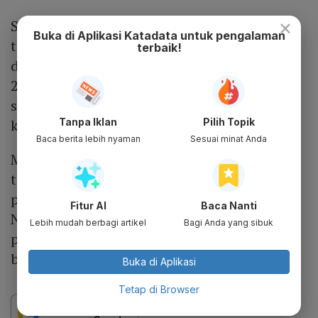
×
Sebelumnya, sebanyak 18 saham Indonesia
Buka di Aplikasi Katadata untuk pengalaman
terdepak dari berbagai indeks milik MSCI Inc
terbaik!
dalam hasil evaluasi terbaru periode Mei
2026. Daftar tersebut mencakup saham-
saham berkapitalisasi jumbo hingga emiten
Tanpa Iklan
Pilih Topik
kategori small cap.
Baca berita lebih nyaman
Sesuai minat Anda
MSCI menyatakan seluruh perubahan
tersebut akan berlaku setelah penutupan
perdagangan 29 Mei dan efektif pada 1 Juni.
Fitur AI
Baca Nanti
Namun karena Bursa Efek Indonesia libur
Lebih mudah berbagi artikel
Bagi Anda yang sibuk
pada 1 Juni, implementasi rebalancing
berlangsung pada perdagangan hari ini.
Buka di Aplikasi
Tetap di Browser