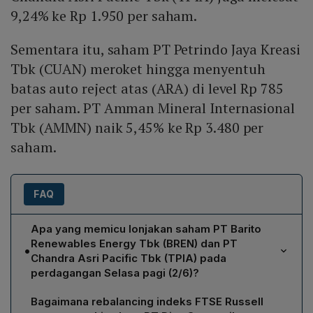
9,24% ke Rp 1.950 per saham.
Sementara itu, saham PT Petrindo Jaya Kreasi
Tbk (CUAN) meroket hingga menyentuh
batas auto reject atas (ARA) di level Rp 785
per saham. PT Amman Mineral Internasional
Tbk (AMMN) naik 5,45% ke Rp 3.480 per
saham.
FAQ
Apa yang memicu lonjakan saham PT Barito
Renewables Energy Tbk (BREN) dan PT
•
Chandra Asri Pacific Tbk (TPIA) pada
perdagangan Selasa pagi (2/6)?
Kenaikan tajam BREN (+23,94%) dan TPIA (+9,24%)
Bagaimana rebalancing indeks FTSE Russell
dipicu oleh implementasi rebalancing MSCI periode