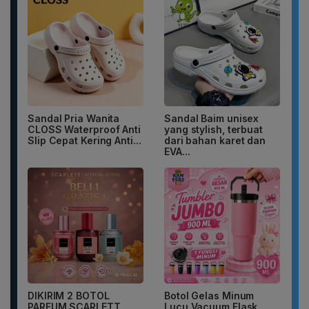
Sandal Pria Wanita
Sandal Baim unisex
CLOSS Waterproof Anti
yang stylish, terbuat
Slip Cepat Kering Anti...
dari bahan karet dan
EVA...
DIKIRIM 2 BOTOL
Botol Gelas Minum
PARFUM SCARLETT
Lucu Vacuum Flask