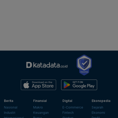
Berita
Finansial
Digital
Ekonopedia
Nasional
Makro
E-Commerce
Sejarah
Industri
Keuangan
Fintech
Ekonomi
Internasional
Bursa
Startup
Profil