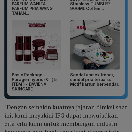
PARFUM WANITA
Stainless TUMBLER
PARFUM PRIA WANGI
900ML Coffee...
TAHAN...
Basic Package -
Sandal unisex trendi,
Puragen hybrid-XT ( 5
sandal pria terbaru.
ITEM ) - DAVIENA
Motif kartun berpendar.
SKINCARE
"Dengan semakin kuatnya jajaran direksi saat
ini, kami meyakini IFG dapat mewujudkan
cita-cita kami untuk membangun industri
keuangan non-bank yang kuat dengan tata