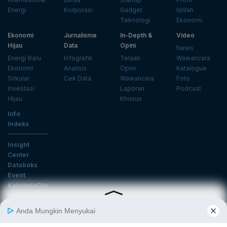
Energi
Korporasi
Gadget
Istilah
Teknologi
Ekonomi
Ekonomi
Jurnalisme
In-Depth &
Video
Hijau
Data
Opini
News
Energi Baru
Infografik
Telaah
Wawancara
Ekonomi
Analisis
Opini
Katalogue
Sirkular
Cek Data
Wawancara
Foto
Investasi
Laporan
Podcast
Hijau
Khusus
Info
Indeks
Insight
Center
Databoks
Event
KatadataOto
Langganan Newsletter