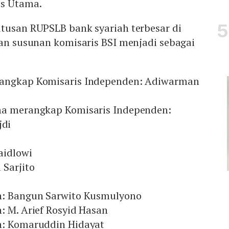
is Utama.
utusan RUPSLB bank syariah terbesar di
kan susunan komisaris BSI menjadi sebagai
rangkap Komisaris Independen: Adiwarman
ma merangkap Komisaris Independen:
di
aidlowi
 Sarjito
n: Bangun Sarwito Kusmulyono
: M. Arief Rosyid Hasan
n: Komaruddin Hidayat