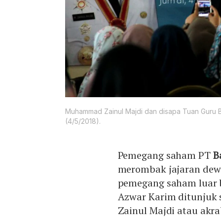
Muhammad Zainul Majdi dan disapa Tuan Guru 
(4/5/2018).
Pemegang saham PT
B
merombak jajaran dew
pemegang saham luar b
Azwar Karim ditunjuk
Zainul Majdi atau akr