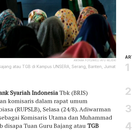
AR
ANTARA FOTO/WELI AYU REJEKI
Bajang atau TGB di Kampus UNSERA, Serang, Banten, Jumat
ank Syariah Indonesia
Tbk (BRIS)
an komisaris dalam rapat umum
iasa (RUPSLB), Selasa (24/8). Adiwarman
 sebagai Komisaris Utama dan Muhammad
ab disapa Tuan Guru Bajang atau
TGB