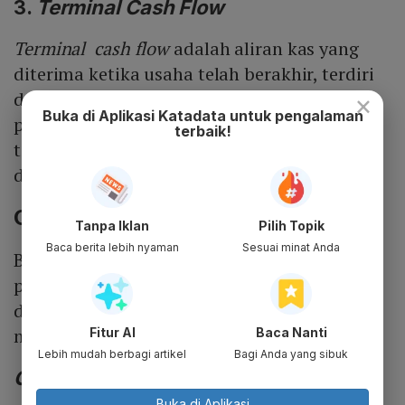
3.
Terminal Cash Flow
Terminal
cash
flow
adalah aliran kas yang
diterima ketika usaha telah berakhir, terdiri
dari nilai sisa (
salvage value
) dari aset dan
×
Buka di Aplikasi Katadata untuk pengalaman
pengembalian (
recovery
) modal kerja. Bila
terbaik!
terjadi penjualan barang sisa harus
diperhitungkan pajak penjualannya.
Cash Flow Positif dan Negatif
Tanpa Iklan
Pilih Topik
Baca berita lebih nyaman
Sesuai minat Anda
Berdasarkan selisih penerimaan dan
pengeluaran dalam laporan,
cash flow
dibedakan menjadi
cash flow
positif dan
negatif.
Fitur AI
Baca Nanti
Lebih mudah berbagi artikel
Bagi Anda yang sibuk
Cash Flow
Positif
Buka di Aplikasi