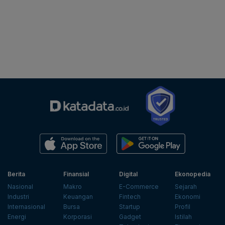
Berita
Finansial
Digital
Ekonopedia
Nasional
Makro
E-Commerce
Sejarah
Industri
Keuangan
Fintech
Ekonomi
Internasional
Bursa
Startup
Profil
Energi
Korporasi
Gadget
Istilah