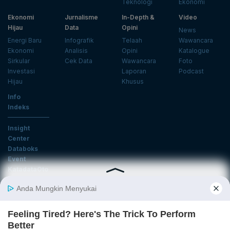
Teknologi
Ekonomi
Ekonomi
Jurnalisme
In-Depth &
Video
Hijau
Data
Opini
News
Energi Baru
Infografik
Telaah
Wawancara
Ekonomi
Analisis
Opini
Katalogue
Sirkular
Cek Data
Wawancara
Foto
Investasi
Laporan
Podcast
Hijau
Khusus
Info
Indeks
Insight
Center
Databoks
Event
KatadataOto
Langganan Newsletter
Email
Daftar