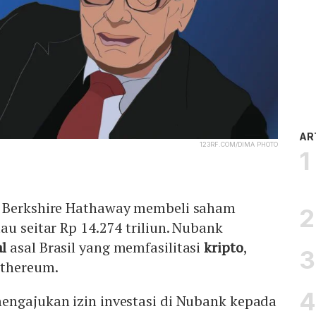
AR
123RF.COM/DIMA PHOTO
 Berkshire Hathaway membeli saham
au seitar Rp 14.274 triliun. Nubank
al
asal Brasil yang memfasilitasi
kripto
,
thereum.
engajukan izin investasi di Nubank kepada