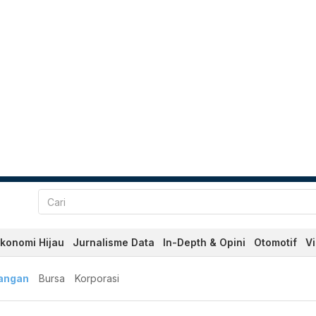
konomi Hijau
Jurnalisme Data
In-Depth & Opini
Otomotif
V
angan
Bursa
Korporasi