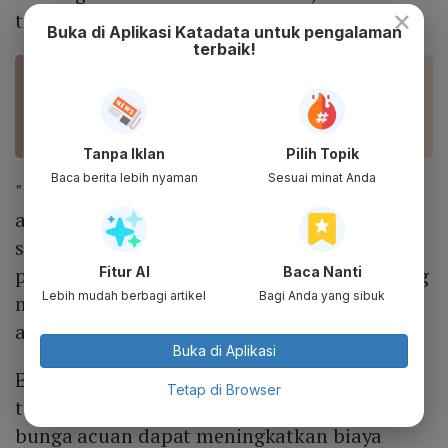
×
timur.
Buka di Aplikasi Katadata untuk pengalaman
terbaik!
BACA JUGA
Joe Biden Yakin Rusia akan Serang Ukraina
Dalam Waktu Dekat
Tanpa Iklan
Pilih Topik
Baca berita lebih nyaman
Sesuai minat Anda
"Investor telah mencari perlindungan aset
aman seperti emas, tidak hanya karena
situasi Ukraina dan meningkatnya volatilitas
pasar saham, tetapi juga tekanan inflasi yang
Fitur AI
Baca Nanti
Lebih mudah berbagi artikel
Bagi Anda yang sibuk
melonjak," kata Fawad Razaqzada, seorang
analis ThinkMarkets, dilansir dari
Antara.
Buka di Aplikasi
Emas dianggap sebagai aset lindung nilai
Tetap di Browser
terhadap inflasi, sementara kenaikan suku
bunga acuan dapat meningkatkan biaya