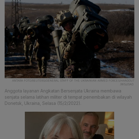
ANTARA FOTO/REUTERS/GENERAL STAFF OF THE UKRAINIAN ARMED FORCES/HANDOUT
/WSJ/SAD.
Anggota layanan Angkatan Bersenjata Ukraina membawa
senjata selama latihan militer di tempat penembakan di wilayah
Donetsk, Ukraina, Selasa (15/2/2022).