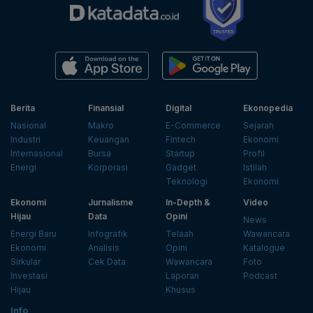
Berita
Finansial
Digital
Ekonopedia
Nasional
Makro
E-Commerce
Sejarah
Industri
Keuangan
Fintech
Ekonomi
Internasional
Bursa
Startup
Profil
Energi
Korporasi
Gadget
Istilah
Teknologi
Ekonomi
Ekonomi
Jurnalisme
In-Depth &
Video
Hijau
Data
Opini
News
Energi Baru
Infografik
Telaah
Wawancara
Ekonomi
Analisis
Opini
Katalogue
Sirkular
Cek Data
Wawancara
Foto
Investasi
Laporan
Podcast
Hijau
Khusus
Info